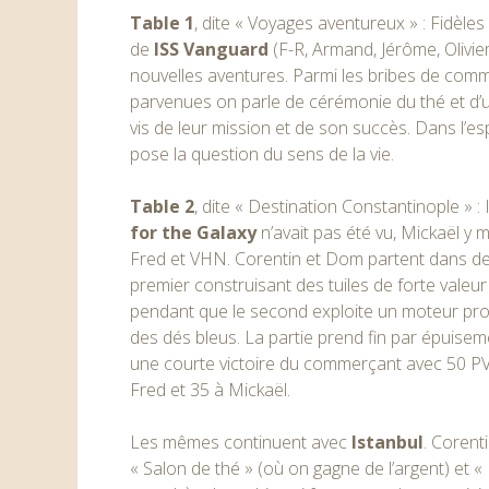
Table 1
, dite « Voyages aventureux » : Fidèle
de
ISS Vanguard
(F-R, Armand, Jérôme, Olivi
nouvelles aventures. Parmi les bribes de com
parvenues on parle de cérémonie du thé et d’un
vis de leur mission et de son succès. Dans l’es
pose la question du sens de la vie.
Table 2
, dite « Destination Constantinople » : 
for the Galaxy
n’avait pas été vu, Mickaël y 
Fred et VHN. Corentin et Dom partent dans de
premier construisant des tuiles de forte valeu
pendant que le second exploite un moteur pro
des dés bleus. La partie prend fin par épuisem
une courte victoire du commerçant avec 50 PV
Fred et 35 à Mickaël.
Les mêmes continuent avec
Istanbul
. Corent
« Salon de thé » (où on gagne de l’argent) et