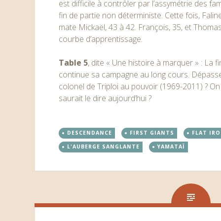
est difficile à contrôler par l’assymétrie des fa
fin de partie non déterministe. Cette fois, Falin
mate Mickaël, 43 à 42. François, 35, et Thomas
courbe d’apprentissage.
Table 5
, dite « Une histoire à marquer » : La 
continue sa campagne au long cours. Dépassero
colonel de Triploi au pouvoir (1969-2011) ? On
saurait le dire aujourd’hui ?
DESCENDANCE
FIRST GIANTS
FLAT IR
L'AUBERGE SANGLANTE
YAMATAÏ