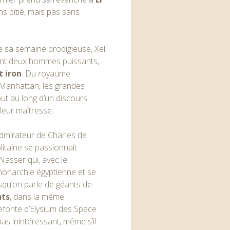
ns pitié, mais pas sans
De sa semaine prodigieuse, Xel
ttant deux hommes puissants,
t iron
. Du
r
oyaume
e Manhattan, les grandes
out au long d’un discours
leur maîtresse.
 Admirateur de Charles de
litaine se passionnait
Nasser qui, avec le
 monarchie égyptienne et se
isqu’on parle de géants de
nts
, dans la même
 refonte d’Elysium des Space
as inintéressant, même s’il