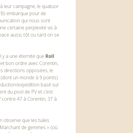
s à leur campagne, le quatuor
erB) embarque pour de
munication qui nous sont
e certaine perplexité vis à
pace aussi, tôt ou tard on se
Il y a une éternité que
Roll
met bon ordre avec Corentin,
s directions opposées, le
r (dont un monde à 9 points)
duction/expédition basé sur
ent du pool de PV et c’est
 contre 47 à Corentin, 37 à
in observe que les tuiles
 « Marchant de gemmes » (où