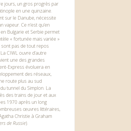
re jours, un gros progrès par
ntinople en une quinzaine.
ont sur le Danube, nécessite
un vapeur. Ce n’est qu’en
 en Bulgarie et Serbie permet
entèle « fortunée mais variée »
 sont pas de tout repos
. La CIWL ouvre d’autre
devient une des grandes
ient-Express évoluera en
éveloppement des réseaux,
e route plus au sud
du tunnel du Simplon. La
rès des trains de jour et aux
nées 1970 après un long
ombreuses œuvres littéraires,
’Agatha Christie à Graham
ers de Russie
).