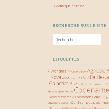
Ludothèque de l'asso
RECHERCHE SUR LE SITE
Rechercher :
ÉTIQUETTES
Agricola
A
7 Wonders
7 Wonders-Duel
Nova
Battlesta
association
Azul
Galactica
Brass
Ch
Brass: Birmingham
Codename
dans le Vieux Monde
Dead of Winter: A Crossroads Game
Deep 
Descent
Dominion
DUC
Dune Imper
adventure
Dungeon Raiders
Faraway
Endeavor
Flamme rou