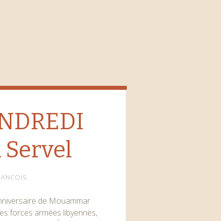
ENDREDI
 Servel
RANCOIS
l’anniversaire de Mouammar
 des forces armées libyennes,