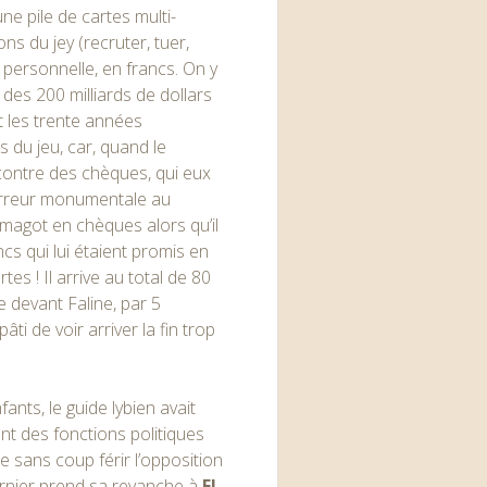
une pile de cartes multi-
ons du jey (recruter, tuer,
e personnelle, en francs. On y
n des
200 milliards
de dollars
nt les trente années
s du jeu, car, quand le
r contre des chèques, qui eux
e erreur monumentale au
 magot en chèques alors qu’il
ncs qui lui étaient promis en
es ! Il arrive au total de 80
 devant Faline, par 5
ti de voir arriver la fin trop
nfants, le guide lybien avait
nt des fonctions politiques
e sans coup férir l’opposition
dernier prend sa revanche à
El