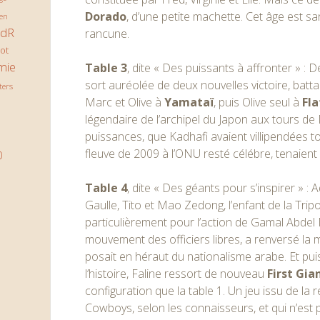
Dorado
, d’une petite machette. Cet âge est sa
en
JdR
rancune.
ot
mie
Table 3
, dite « Des puissants à affronter » : 
sort auréolée de deux nouvelles victoire, ba
ters
Marc et Olive à
Yamataï
, puis Olive seul à
Fla
légendaire de l’archipel du Japon aux tours d
puissances, que Kadhafi avaient villipendées t
fleuve de 2009 à l’ONU resté célébre, tenaient 
0
Table 4
, dite « Des géants pour s’inspirer » :
Gaulle, Tito et Mao Zedong, l’enfant de la Tripo
particulièrement pour l’action de Gamal Abdel 
mouvement des officiers libres, a renversé la
posait en héraut du nationalisme arabe. Et pu
l’histoire, Faline ressort de nouveau
First Gia
configuration que la table 1. Un jeu issu de la
Cowboys, selon les connaisseurs, et qui n’est p