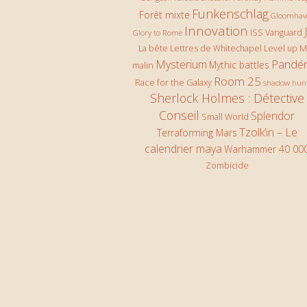
Funkenschlag
Forêt mixte
Gloomhav
Innovation
ISS Vanguard
Glory to Rome
La bête
Lettres de Whitechapel
Level up
M
Pandé
Mysterium
Mythic battles
malin
Room 25
Race for the Galaxy
shadow hun
Sherlock Holmes : Détective
Conseil
Splendor
Small World
Tzolk’in – Le
Terraforming Mars
calendrier maya
Warhammer 40 00
Zombicide