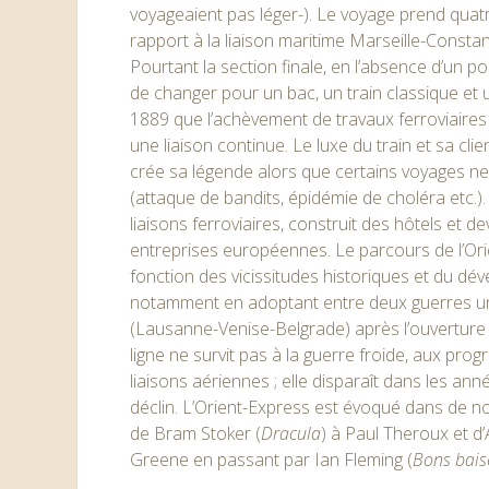
voyageaient pas léger-). Le voyage prend quat
rapport à la liaison maritime Marseille-Consta
Pourtant la section finale, en l’absence d’un p
de changer pour un bac, un train classique et 
1889 que l’achèvement de travaux ferroviaires
une liaison continue. Le luxe du train et sa cli
crée sa légende alors que certains voyages ne
(attaque de bandits, épidémie de choléra etc.)
liaisons ferroviaires, construit des hôtels et 
entreprises européennes. Le parcours de l’Or
fonction des vicissitudes historiques et du d
notamment en adoptant entre deux guerres un
(Lausanne-Venise-Belgrade) après l’ouverture 
ligne ne survit pas à la guerre froide, aux prog
liaisons aériennes ; elle disparaît dans les an
déclin. L’Orient-Express est évoqué dans de n
de Bram Stoker (
Dracula
) à Paul Theroux et d
Greene en passant par Ian Fleming (
Bons bais