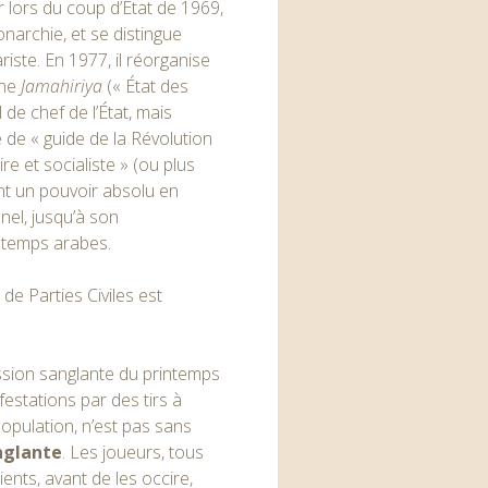
ir lors du coup d’État de 1969,
narchie, et se distingue
iste. En 1977, il réorganise
une
Jamahiriya
(
« État des
l de chef de l’État, mais
de « guide de la Révolution
e et socialiste » (ou plus
ant un pouvoir absolu en
nel, jusqu’à son
ntemps arabes.
de Parties Civiles est
pression sanglante du printemps
estations par des tirs à
population, n’est pas sans
nglante
. Les joueurs, tous
ients, avant de les occire,