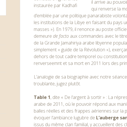
il arrive au pouvo
qui renverse la mo
d’emblée par une politique panarabiste volontar
les institutions de la Libye en faisant du pays 
masses »
). En 1979, il renonce au poste officie
demeure
de facto
aux commandes avec le titre 
de la Grande Jamahiriya arabe libyenne populair
simplement « guide de la Révolution »), exerç
dehors de tout cadre temporel ou constitution
renverseemnt et sa mort en 2011 lors des pri
L’analogie de sa biographie avec notre séance 
troublante, jugez plutôt.
Table 1
, dite « De l’argent à sortir » : La ré
arabe de 2011, où le pouvoir répond aux manif
balles réelles et des frappes aériennes sur la 
évoquer l’ambiance lugubre de
L’auberge sa
issus du même clan familial, y accueillent des cl