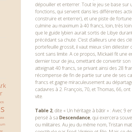
dépouiller et enterrer. Tout le jeu se base sur 
fonctions, qui servent dans les différentes acti
construire et enterrer), et une piste de fortun
culmine au maximum à 40 francs, loin, très loi
que le guide lybien aurait sortis de Libye dura
précédant sa chute. C’est d’ailleurs une des clé
portefeuille grossit, il vaut mieux s’en déleste
sont sans limite. A ce propos, Mickaël fit un
dernier tour de jeu, omettant de convertir son
atteignait 40 francs, se privant ainsi des 28 fra
récompense de fin de partie sur une de ses cart
francs et gagne miraculeusement au départage
rk
cadavres à 2. François, 70, et Thomas, 66, ont pâ
r
vite.
aos
s
Table 2
, dite « Un héritage à bâtir » : Avec 9 e
pensé à sa
Descendance
, qui exercera souve
sea
ou militaires. Au jeu du même nom, Tristan mat
ium
constituée par Fred, Virginie et Elie. Mais ce 
ge