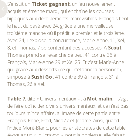
S’ensuit un
Ticket gagnant
, un jeu nouvellement
acquis et étrenné mardi, qui enchaîne les courses
hippiques aux déroulements imprévisibles. François tient
le haut du pavé avec 24, grâce à une merveilleuse
troisième manche où il prédit le premier et le troisième.
Avec 24, il explose la concurrence, Marie-Anne, 11, Xel,
8, et Thomas, 7 se contentant des accessits. A
Scout
,
Thomas prend sa revanche de peu, 41 contre 36 à
François, Marie-Anne 29 et Xel 25. Et c’est Marie-Anne
qui, grâce aux desserts (ce qui n’étonnera personne),
s’impose à
Sushi Go
: 41 contre 39 à François, 31 à
Thomas, 26 à Xel.
Table 7
, dite « Univers mentaux » : à
Mot malin
, il s’agit
de faire coïncider divers univers mentaux, et ce n’est pas
toujours mince affaire, à l’image de cette partie entre
François-René, Fred, Nico77 et Jérôme. Ainsi, quand
l’indice Mont-Blanc, pour les aristocrates de cette table,
évoquait un « Joli crayon », pour la noblesse, elle faisait