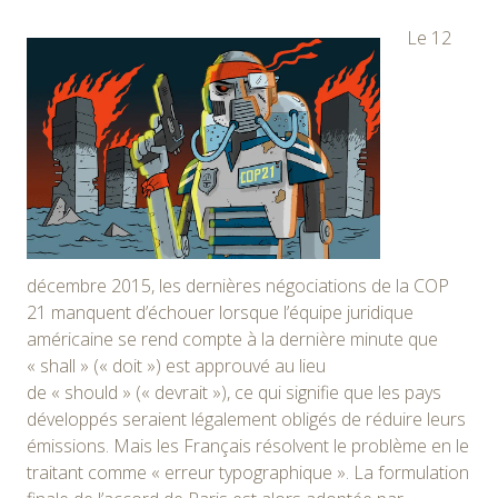
Le 12
décembre 2015, les dernières négociations de la COP
21 manquent d’échouer lorsque l’équipe juridique
américaine se rend compte à la dernière minute que
«
shall
»
(
« doit »
) est approuvé au lieu
de
«
should
»
(
« devrait »
), ce qui signifie que les pays
développés seraient légalement obligés de réduire leurs
émissions. Mais les Français résolvent le problème en le
traitant comme
« erreur typographique »
. La formulation