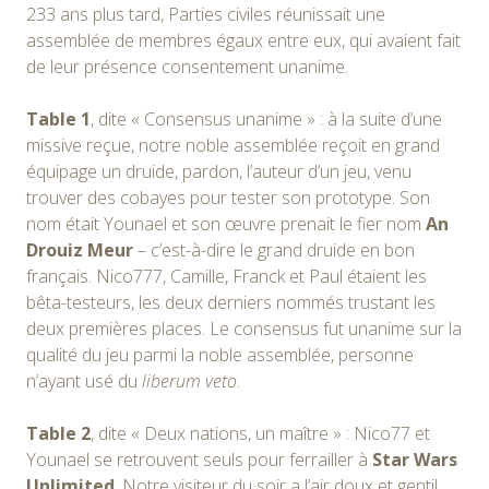
233 ans plus tard, Parties civiles réunissait une
assemblée de membres égaux entre eux, qui avaient fait
de leur présence consentement unanime.
Table 1
, dite « Consensus unanime » : à la suite d’une
missive reçue, notre noble assemblée reçoit en grand
équipage un druide, pardon, l’auteur d’un jeu, venu
trouver des cobayes pour tester son prototype. Son
nom était Younael et son œuvre prenait le fier nom
An
Drouiz Meur
– c’est-à-dire le grand druide en bon
français. Nico777, Camille, Franck et Paul étaient les
bêta-testeurs, les deux derniers nommés trustant les
deux premières places. Le consensus fut unanime sur la
qualité du jeu parmi la noble assemblée, personne
n’ayant usé du
liberum veto
.
Table 2
, dite « Deux nations, un maître » : Nico77 et
Younael se retrouvent seuls pour ferrailler à
Star Wars
Unlimited
. Notre visiteur du soir a l’air doux et gentil