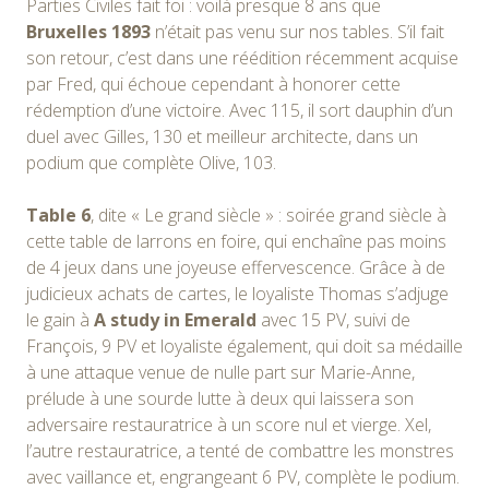
Parties Civiles fait foi : voilà presque 8 ans que
Bruxelles 1893
n’était pas venu sur nos tables. S’il fait
son retour, c’est dans une réédition récemment acquise
par Fred, qui échoue cependant à honorer cette
rédemption d’une victoire. Avec 115, il sort dauphin d’un
duel avec Gilles, 130 et meilleur architecte, dans un
podium que complète Olive, 103.
Table 6
, dite « Le grand siècle » : soirée grand siècle à
cette table de larrons en foire, qui enchaîne pas moins
de 4 jeux dans une joyeuse effervescence. Grâce à de
judicieux achats de cartes, le loyaliste Thomas s’adjuge
le gain à
A study in Emerald
avec 15 PV, suivi de
François, 9 PV et loyaliste également, qui doit sa médaille
à une attaque venue de nulle part sur Marie-Anne,
prélude à une sourde lutte à deux qui laissera son
adversaire restauratrice à un score nul et vierge. Xel,
l’autre restauratrice, a tenté de combattre les monstres
avec vaillance et, engrangeant 6 PV, complète le podium.