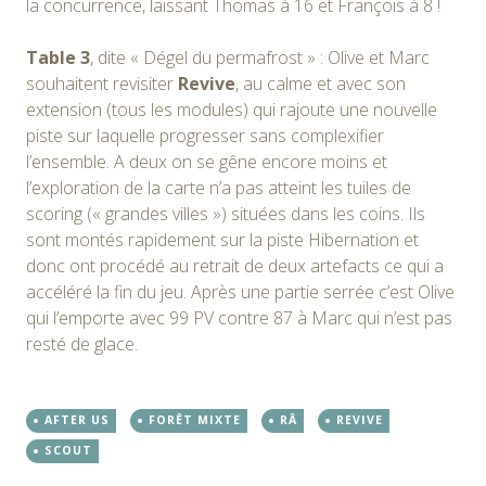
la concurrence, laissant Thomas à 16 et François à 8 !
Table 3
, dite « Dégel du permafrost » : Olive et Marc
souhaitent revisiter
Revive
, au calme et avec son
extension (tous les modules) qui rajoute une nouvelle
piste sur laquelle progresser sans complexifier
l’ensemble. A deux on se gêne encore moins et
l’exploration de la carte n’a pas atteint les tuiles de
scoring (« grandes villes ») situées dans les coins. Ils
sont montés rapidement sur la piste Hibernation et
donc ont procédé au retrait de deux artefacts ce qui a
accéléré la fin du jeu. Après une partie serrée c’est Olive
qui l’emporte avec 99 PV contre 87 à Marc qui n’est pas
resté de glace.
AFTER US
FORÊT MIXTE
RÂ
REVIVE
SCOUT