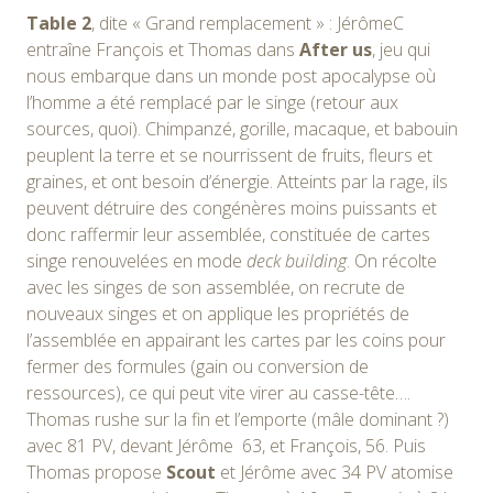
Table 2
, dite « Grand remplacement » : JérômeC
entraîne François et Thomas dans
After us
, jeu qui
nous embarque dans un monde post apocalypse où
l’homme a été remplacé par le singe (retour aux
sources, quoi). Chimpanzé, gorille, macaque, et babouin
peuplent la terre et se nourrissent de fruits, fleurs et
graines, et ont besoin d’énergie. Atteints par la rage, ils
peuvent détruire des congénères moins puissants et
donc raffermir leur assemblée, constituée de cartes
singe renouvelées en mode
deck
building
. On récolte
avec les singes de son assemblée, on recrute de
nouveaux singes et on applique les propriétés de
l’assemblée en appairant les cartes par les coins pour
fermer des formules (gain ou conversion de
ressources), ce qui peut vite virer au casse-tête….
Thomas rushe sur la fin et l’emporte (mâle dominant ?)
avec 81 PV, devant Jérôme 63, et François, 56. Puis
Thomas propose
Scout
et Jérôme avec 34 PV atomise