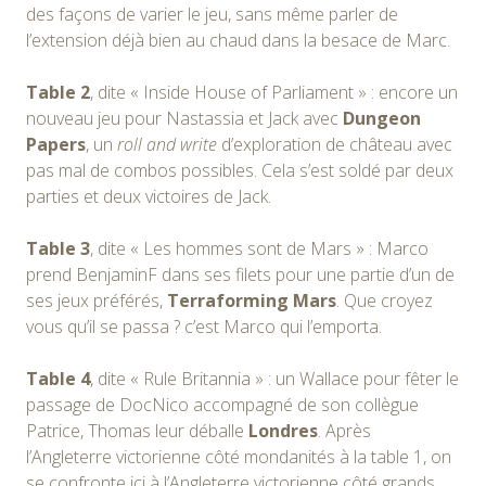
des façons de varier le jeu, sans même parler de
l’extension déjà bien au chaud dans la besace de Marc.
Table 2
, dite « Inside House of Parliament » : encore un
nouveau jeu pour Nastassia et Jack avec
Dungeon
Papers
, un
roll and write
d’exploration de château avec
pas mal de combos possibles. Cela s’est soldé par deux
parties et deux victoires de Jack.
Table 3
, dite « Les hommes sont de Mars » : Marco
prend BenjaminF dans ses filets pour une partie d’un de
ses jeux préférés,
Terraforming Mars
. Que croyez
vous qu’il se passa ? c’est Marco qui l’emporta.
Table 4
, dite « Rule Britannia » : un Wallace pour fêter le
passage de DocNico accompagné de son collègue
Patrice, Thomas leur déballe
Londres
. Après
l’Angleterre victorienne côté mondanités à la table 1, on
se confronte ici à l’Angleterre victorienne côté grands