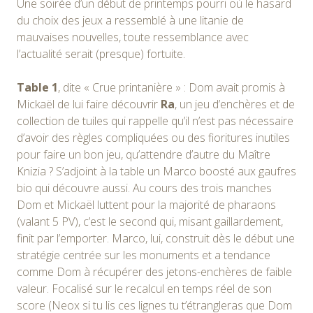
Une soirée d’un début de printemps pourri où le hasard
du choix des jeux a ressemblé à une litanie de
mauvaises nouvelles, toute ressemblance avec
l’actualité serait (presque) fortuite.
Table 1
, dite « Crue printanière » : Dom avait promis à
Mickaël de lui faire découvrir
Ra
, un jeu d’enchères et de
collection de tuiles qui rappelle qu’il n’est pas nécessaire
d’avoir des règles compliquées ou des fioritures inutiles
pour faire un bon jeu, qu’attendre d’autre du Maître
Knizia ? S’adjoint à la table un Marco boosté aux gaufres
bio qui découvre aussi. Au cours des trois manches
Dom et Mickaël luttent pour la majorité de pharaons
(valant 5 PV), c’est le second qui, misant gaillardement,
finit par l’emporter. Marco, lui, construit dès le début une
stratégie centrée sur les monuments et a tendance
comme Dom à récupérer des jetons-enchères de faible
valeur. Focalisé sur le recalcul en temps réel de son
score (Neox si tu lis ces lignes tu t’étrangleras que Dom