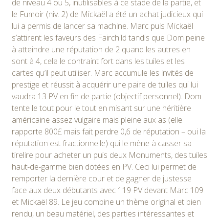
de niveau 4 ou 5, inutilisables à ce stade de la partie, et
le Fumoir (niv. 2) de Mickaël a été un achat judicieux qui
lui a permis de lancer sa machine. Marc puis Mickaël
s’attirent les faveurs des Fairchild tandis que Dom peine
à atteindre une réputation de 2 quand les autres en
sont à 4, cela le contraint fort dans les tuiles et les
cartes qu’il peut utiliser. Marc accumule les invités de
prestige et réussit à acquérir une paire de tuiles qui lui
vaudra 13 PV en fin de partie (objectif personnel). Dom
tente le tout pour le tout en misant sur une héritière
américaine assez vulgaire mais pleine aux as (elle
rapporte 800£ mais fait perdre 0,6 de réputation – oui la
réputation est fractionnelle) qui le mène à casser sa
tirelire pour acheter un puis deux Monuments, des tuiles
haut-de-gamme bien dotées en PV. Ceci lui permet de
remporter la dernière cour et de gagner de justesse
face aux deux débutants avec 119 PV devant Marc 109
et Mickaël 89. Le jeu combine un thème original et bien
rendu, un beau matériel, des parties intéressantes et