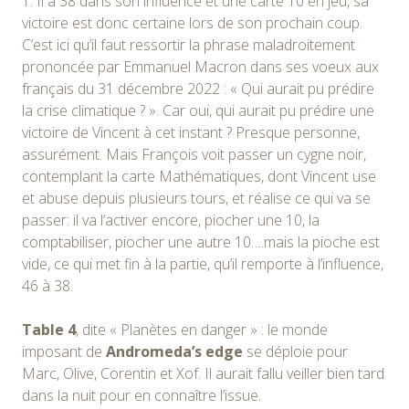
1. Il a 38 dans son influence et une carte 10 en jeu, sa
victoire est donc certaine lors de son prochain coup.
C’est ici qu’il faut ressortir la phrase maladroitement
prononcée par Emmanuel Macron dans ses voeux aux
français du 31 décembre 2022 : « Qui aurait pu prédire
la crise climatique ? ». Car oui, qui aurait pu prédire une
victoire de Vincent à cet instant ? Presque personne,
assurément. Mais François voit passer un cygne noir,
contemplant la carte Mathématiques, dont Vincent use
et abuse depuis plusieurs tours, et réalise ce qui va se
passer: il va l’activer encore, piocher une 10, la
comptabiliser, piocher une autre 10….mais la pioche est
vide, ce qui met fin à la partie, qu’il remporte à l’influence,
46 à 38.
Table 4
, dite « Planètes en danger » : le monde
imposant de
Andromeda’s edge
se déploie pour
Marc, Olive, Corentin et Xof. Il aurait fallu veiller bien tard
dans la nuit pour en connaître l’issue.