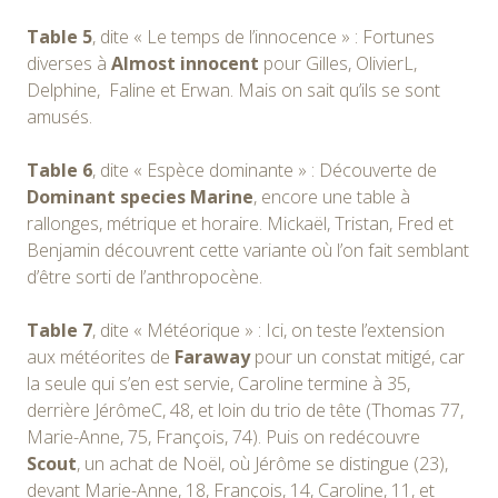
Table 5
, dite « Le temps de l’innocence » : Fortunes
diverses à
Almost innocent
pour Gilles, OlivierL,
Delphine, Faline et Erwan. Mais on sait qu’ils se sont
amusés.
Table 6
, dite « Espèce dominante » : Découverte de
Dominant species Marine
, encore une table à
rallonges, métrique et horaire. Mickaël, Tristan, Fred et
Benjamin découvrent cette variante où l’on fait semblant
d’être sorti de l’anthropocène.
Table 7
, dite « Météorique » : Ici, on teste l’extension
aux météorites de
Faraway
pour un constat mitigé, car
la seule qui s’en est servie, Caroline termine à 35,
derrière JérômeC, 48, et loin du trio de tête (Thomas 77,
Marie-Anne, 75, François, 74). Puis on redécouvre
Scout
, un achat de Noël, où Jérôme se distingue (23),
devant Marie-Anne, 18, François, 14, Caroline, 11, et