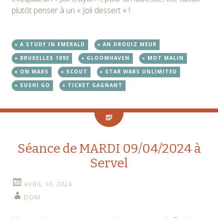
plutôt penser à un « Joli dessert » !
A STUDY IN EMERALD
AN DROUIZ MEUR
BRUXELLES 1893
GLOOMHAVEN
MOT MALIN
ON MARS
SCOUT
STAR WARS UNLIMITED
SUSHI GO
TICKET GAGNANT
Séance de MARDI 09/04/2024 à
Servel
AVRIL 10, 2024
DOM