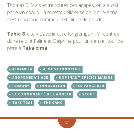
Thomas 9. Mais entre toutes ces agapes, on a aussi
parlé vin chaud : la recette délicieuse de Marie-Anne
s’est répandue comme une trainée de poudre.
Table 8
, dite « L’avenir dure longtemps » : Vincent-de-
dune rejoint Faline et Delphine pour un dernier tour de
piste à
Take time
.
ALHAMBRA
ALMOST INNOCENT
ANDROMEDA'S AGE
DOMINANT SPECIES MARINE
FARAWAY
INNOVATION
ISS VANGUARD
LA COMMUNAUTÉ DE L'ANNEAU
SCOUT
TAKE TIME
THE GANG