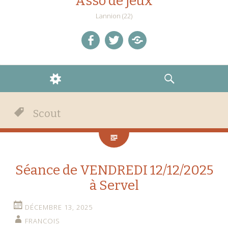
Asso de jeux
Lannion (22)
facebook
twitter
Discord
WIDGETS
RECHERCHE
Scout
Séance de VENDREDI 12/12/2025
à Servel
DÉCEMBRE 13, 2025
FRANCOIS