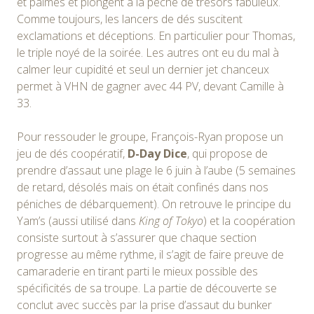
et palmes et plongent à la pêche de trésors fabuleux.
Comme toujours, les lancers de dés suscitent
exclamations et déceptions. En particulier pour Thomas,
le triple noyé de la soirée. Les autres ont eu du mal à
calmer leur cupidité et seul un dernier jet chanceux
permet à VHN de gagner avec 44 PV, devant Camille à
33.
Pour ressouder le groupe, François-Ryan propose un
jeu de dés coopératif,
D-Day Dice
, qui propose de
prendre d’assaut une plage le 6 juin à l’aube (5 semaines
de retard, désolés mais on était confinés dans nos
péniches de débarquement). On retrouve le principe du
Yam’s (aussi utilisé dans
King of Tokyo
) et la coopération
consiste surtout à s’assurer que chaque section
progresse au même rythme, il s’agit de faire preuve de
camaraderie en tirant parti le mieux possible des
spécificités de sa troupe. La partie de découverte se
conclut avec succès par la prise d’assaut du bunker