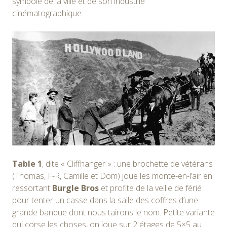
symbole de la ville et de son industrie
cinématographique.
Table 1
, dite « Cliffhanger » : une brochette de vétérans
(Thomas, F-R, Camille et Dom) joue les monte-en-l’air en
ressortant
Burgle Bros
et profite de la veille de férié
pour tenter un casse dans la salle des coffres d’une
grande banque dont nous tairons le nom. Petite variante
qui corse les choses, on joue sur 2 étages de 5×5 au