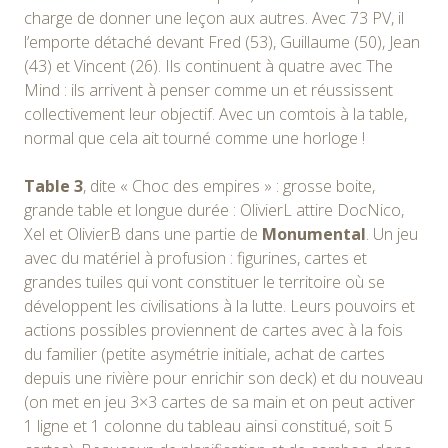
charge de donner une leçon aux autres. Avec 73 PV, il
l’emporte détaché devant Fred (53), Guillaume (50), Jean
(43) et Vincent (26). Ils continuent à quatre avec The
Mind : ils arrivent à penser comme un et réussissent
collectivement leur objectif. Avec un comtois à la table,
normal que cela ait tourné comme une horloge !
Table 3
, dite « Choc des empires » : grosse boite,
grande table et longue durée : OlivierL attire DocNico,
Xel et OlivierB dans une partie de
Monumental
. Un jeu
avec du matériel à profusion : figurines, cartes et
grandes tuiles qui vont constituer le territoire où se
développent les civilisations à la lutte. Leurs pouvoirs et
actions possibles proviennent de cartes avec à la fois
du familier (petite asymétrie initiale, achat de cartes
depuis une rivière pour enrichir son deck) et du nouveau
(on met en jeu 3×3 cartes de sa main et on peut activer
1 ligne et 1 colonne du tableau ainsi constitué, soit 5