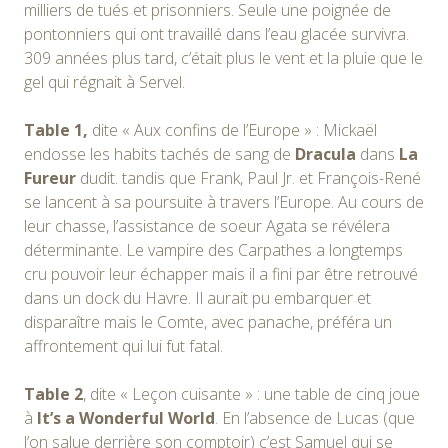
milliers de tués et prisonniers. Seule une poignée de
pontonniers qui ont travaillé dans l’eau glacée survivra.
309 années plus tard, c’était plus le vent et la pluie que le
gel qui régnait à Servel.
Table 1,
dite « Aux confins de l’Europe » : Mickaël
endosse les habits tachés de sang de
Dracula
dans
La
Fureur
dudit. tandis que Frank, Paul Jr. et François-René
se lancent à sa poursuite à travers l’Europe. Au cours de
leur chasse, l’assistance de soeur Agata se révélera
déterminante. Le vampire des Carpathes a longtemps
cru pouvoir leur échapper mais il a fini par être retrouvé
dans un dock du Havre. Il aurait pu embarquer et
disparaître mais le Comte, avec panache, préféra un
affrontement qui lui fut fatal.
Table 2
, dite « Leçon cuisante » : une table de cinq joue
à
It’s a Wonderful World
. En l’absence de Lucas (que
l’on salue derrière son comptoir) c’est Samuel qui se