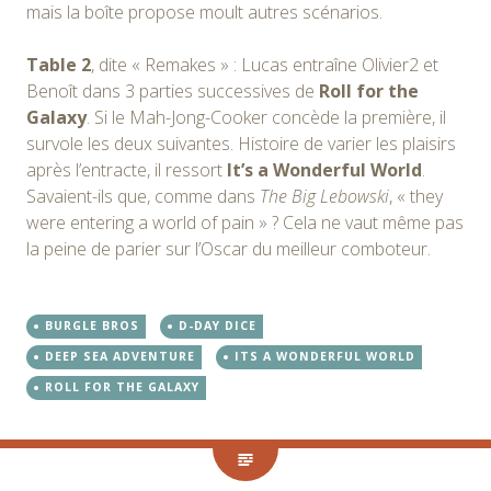
mais la boîte propose moult autres scénarios.
Table 2
, dite « Remakes » : Lucas entraîne Olivier2 et
Benoît dans 3 parties successives de
Roll for the
Galaxy
. Si le Mah-Jong-Cooker concède la première, il
survole les deux suivantes. Histoire de varier les plaisirs
après l’entracte, il ressort
It’s a Wonderful World
.
Savaient-ils que, comme dans
The Big Lebowski
, « they
were entering a world of pain » ? Cela ne vaut même pas
la peine de parier sur l’Oscar du meilleur comboteur.
BURGLE BROS
D-DAY DICE
DEEP SEA ADVENTURE
ITS A WONDERFUL WORLD
ROLL FOR THE GALAXY