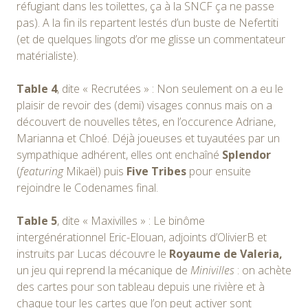
réfugiant dans les toilettes, ça à la SNCF ça ne passe
pas). A la fin ils repartent lestés d’un buste de Nefertiti
(et de quelques lingots d’or me glisse un commentateur
matérialiste).
Table 4
, dite « Recrutées » : Non seulement on a eu le
plaisir de revoir des (demi) visages connus mais on a
découvert de nouvelles têtes, en l’occurence Adriane,
Marianna et Chloé. Déjà joueuses et tuyautées par un
sympathique adhérent, elles ont enchaîné
Splendor
(
featuring
Mikaël) puis
Five Tribes
pour ensuite
rejoindre le Codenames final.
Table 5
, dite « Maxivilles » : Le binôme
intergénérationnel Eric-Elouan, adjoints d’OlivierB et
instruits par Lucas découvre le
Royaume de Valeria,
un jeu qui reprend la mécanique de
Minivilles
: on achète
des cartes pour son tableau depuis une rivière et à
chaque tour les cartes que l’on peut activer sont