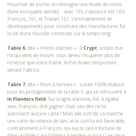
mouchoir de poche, en témoigne une feuille de score
d’une incroyable densité : avec 165, il devance Xel, 163,
François, 161, et Tristan, 151. L’enchaînement de
développements pour construire des manufactures fut
la clé d’une réussite construite sur le temps long.
Table 6
, dite « Frères d’armes » : à
Crypt
, enfant d’un
roi qui vient de mourir, vous devez récupérer plus de
richesse que votre fratrie. Xof et Arakis l’emportent
devant Fabrice.
Table 7
, dite « Mort à l’arrivée » : soirée 100% Wallace
pour les protagonistes de la table 5, qui se retrouvent à
In Flanders field
. Sur la ligne d’arrivée, Xel, à égalité
avec François, doit gagner, mais ses dés ne lui
autorisent aucune carte ! Mais elle sort de sa manche
une carte de relance de dés, et le sort lui est favorable,
contrairement à François, qui eut la rare infortune de
faire un triple 1 qui l’obligea à perdre un tour ! Les deux