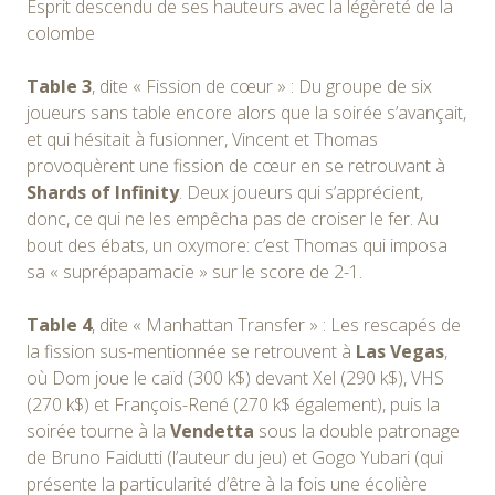
Esprit descendu de ses hauteurs avec la légèreté de la
colombe
Table 3
, dite « Fission de cœur » : Du groupe de six
joueurs sans table encore alors que la soirée s’avançait,
et qui hésitait à fusionner, Vincent et Thomas
provoquèrent une fission de cœur en se retrouvant à
Shards of Infinity
. Deux joueurs qui s’apprécient,
donc, ce qui ne les empêcha pas de croiser le fer. Au
bout des ébats, un oxymore: c’est Thomas qui imposa
sa « suprépapamacie » sur le score de 2-1.
Table 4
, dite « Manhattan Transfer » : Les rescapés de
la fission sus-mentionnée se retrouvent à
Las Vegas
,
où Dom joue le caïd (300 k$) devant Xel (290 k$), VHS
(270 k$) et François-René (270 k$ également), puis la
soirée tourne à la
Vendetta
sous la double patronage
de Bruno Faidutti (l’auteur du jeu) et Gogo Yubari (qui
présente la particularité d’être à la fois une écolière