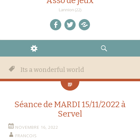
Asso de jeux
Lannion (22)
facebook
twitter
Discord
WIDGETS
RECHERCHE
Its a wonderful world
Séance de MARDI 15/11/2022 à
Servel
NOVEMBRE 16, 2022
FRANCOIS