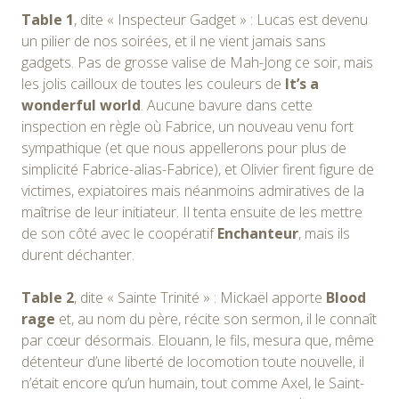
Table 1
, dite « Inspecteur Gadget » : Lucas est devenu
un pilier de nos soirées, et il ne vient jamais sans
gadgets. Pas de grosse valise de Mah-Jong ce soir, mais
les jolis cailloux de toutes les couleurs de
It’s a
wonderful world
. Aucune bavure dans cette
inspection en règle où Fabrice, un nouveau venu fort
sympathique (et que nous appellerons pour plus de
simplicité Fabrice-alias-Fabrice), et Olivier firent figure de
victimes, expiatoires mais néanmoins admiratives de la
maîtrise de leur initiateur. Il tenta ensuite de les mettre
de son côté avec le coopératif
Enchanteur
, mais ils
durent déchanter.
Table 2
, dite « Sainte Trinité » : Mickaël apporte
Blood
rage
et, au nom du père, récite son sermon, il le connaît
par cœur désormais. Elouann, le fils, mesura que, même
détenteur d’une liberté de locomotion toute nouvelle, il
n’était encore qu’un humain, tout comme Axel, le Saint-