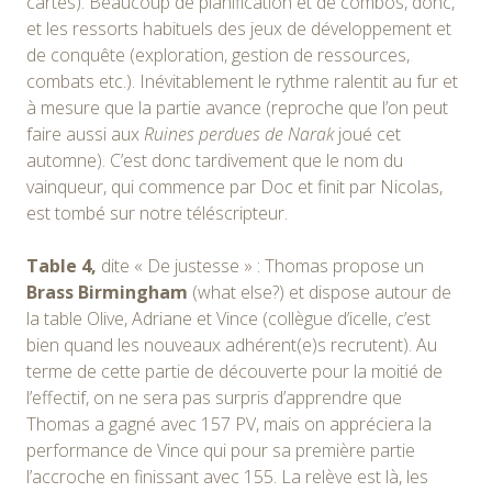
cartes). Beaucoup de planification et de combos, donc,
et les ressorts habituels des jeux de développement et
de conquête (exploration, gestion de ressources,
combats etc.). Inévitablement le rythme ralentit au fur et
à mesure que la partie avance (reproche que l’on peut
faire aussi aux
Ruines perdues de Narak
joué cet
automne). C’est donc tardivement que le nom du
vainqueur, qui commence par Doc et finit par Nicolas,
est tombé sur notre téléscripteur.
Table 4,
dite « De justesse » : Thomas propose un
Brass Birmingham
(what else?) et dispose autour de
la table Olive, Adriane et Vince (collègue d’icelle, c’est
bien quand les nouveaux adhérent(e)s recrutent). Au
terme de cette partie de découverte pour la moitié de
l’effectif, on ne sera pas surpris d’apprendre que
Thomas a gagné avec 157 PV, mais on appréciera la
performance de Vince qui pour sa première partie
l’accroche en finissant avec 155. La relève est là, les