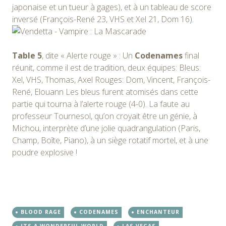
japonaise et un tueur à gages), et à un tableau de score
inversé (François-René 23, VHS et Xel 21, Dom 16).
Table 5
, dite « Alerte rouge » : Un
Codenames
final
réunit, comme il est de tradition, deux équipes: Bleus:
Xel, VHS, Thomas, Axel Rouges: Dom, Vincent, François-
René, Elouann Les bleus furent atomisés dans cette
partie qui tourna à l’alerte rouge (4-0). La faute au
professeur Tournesol, qu’on croyait être un génie, à
Michou, interprète d’une jolie quadrangulation (Paris,
Champ, Boîte, Piano), à un siège rotatif mortel, et à une
poudre explosive !
BLOOD RAGE
CODENAMES
ENCHANTEUR
ITS A WONDERFUL WORLD
LAS VEGAS