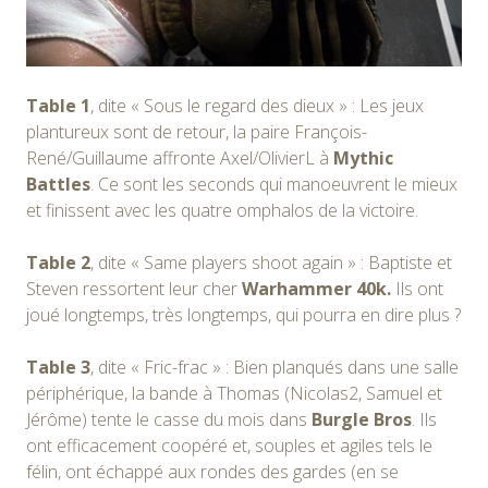
Table 1
, dite « Sous le regard des dieux » : Les jeux
plantureux sont de retour, la paire François-
René/Guillaume affronte Axel/OlivierL à
Mythic
Battles
. Ce sont les seconds qui manoeuvrent le mieux
et finissent avec les quatre omphalos de la victoire.
Table 2
, dite « Same players shoot again » : Baptiste et
Steven ressortent leur cher
Warhammer 40k.
Ils ont
joué longtemps, très longtemps, qui pourra en dire plus ?
Table 3
, dite « Fric-frac » : Bien planqués dans une salle
périphérique, la bande à Thomas (Nicolas2, Samuel et
Jérôme) tente le casse du mois dans
Burgle Bros
. Ils
ont efficacement coopéré et, souples et agiles tels le
félin, ont échappé aux rondes des gardes (en se