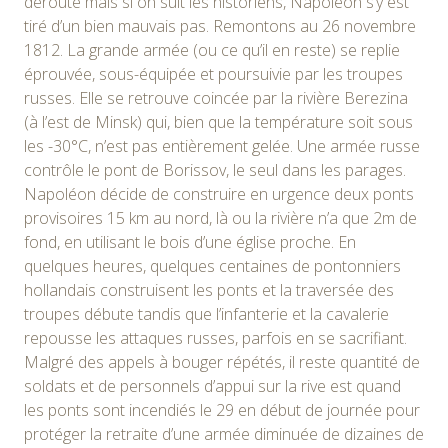
déroute mais si on suit les historiens, Napoléon s’y est
tiré d’un bien mauvais pas. Remontons au 26 novembre
1812. La grande armée (ou ce qu’il en reste) se replie
éprouvée, sous-équipée et poursuivie par les troupes
russes. Elle se retrouve coincée par la rivière Berezina
(à l’est de Minsk) qui, bien que la température soit sous
les -30°C, n’est pas entièrement gelée. Une armée russe
contrôle le pont de Borissov, le seul dans les parages.
Napoléon décide de construire en urgence deux ponts
provisoires 15 km au nord, là ou la rivière n’a que 2m de
fond, en utilisant le bois d’une église proche. En
quelques heures, quelques centaines de pontonniers
hollandais construisent les ponts et la traversée des
troupes débute tandis que l’infanterie et la cavalerie
repousse les attaques russes, parfois en se sacrifiant.
Malgré des appels à bouger répétés, il reste quantité de
soldats et de personnels d’appui sur la rive est quand
les ponts sont incendiés le 29 en début de journée pour
protéger la retraite d’une armée diminuée de dizaines de