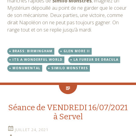
manches rapides de
Similo Monstres
, imaginez un
Mystérium dépouillé au point de ne garder que le coeur
de son mécanisme. Deux parties, une victoire, comme
dirait Napoléon on ne peut pas toujours gagner. On
range tout et on se replie jusqu’à mardi.
BRASS: BIRMINGHAM
GLEN MORE II
ITS A WONDERFUL WORLD
LA FUREUR DE DRACULA
MONUMENTAL
SIMILO MONSTRES
Séance de VENDREDI 16/07/2021
à Servel
JUILLET 24, 2021