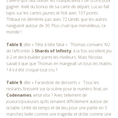
s’avère qu’il faut utiliser les multiplicateurs de score pour
gagner. Aidé du bonus de sa carte de départ, Lucas fait
tapis sur les cartes jaunes et finit avec 107 points.
Thibaut ne démérite pas avec 72 tandis que les autres
naviguent autour de 30. Plus cruel que merveilleux, ce
monde !
Table 8
, dite « Tête à tête fatal » : Thomas convainc N2
de l’affronter à
Shards of Infinity
, à la fois excellent jeu
à 2 et deck-builder parmi les meilleurs. Mais Nicolas
savait-il que que Thomas en mangeait un tous les matins
? A-t-il été croqué tout cru ?
Table 9
, dite « Farandole de desserts » : Tous les
restants finissent sur la scène pour le numéro final, un
Codenames
,
what else
? Avec tellement de
joueurs/joueuses qu’ils tenaient difficilement autour de
la table. Unité de temps et de lieu pour une partie en 3
manches belle comme une tragédie et drôle comme une