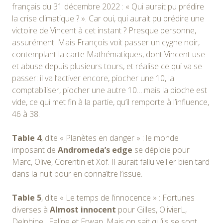
français du 31 décembre 2022 : « Qui aurait pu prédire
la crise climatique ? ». Car oui, qui aurait pu prédire une
victoire de Vincent à cet instant ? Presque personne,
assurément. Mais François voit passer un cygne noir,
contemplant la carte Mathématiques, dont Vincent use
et abuse depuis plusieurs tours, et réalise ce qui va se
passer: il va l’activer encore, piocher une 10, la
comptabiliser, piocher une autre 10….mais la pioche est
vide, ce qui met fin à la partie, qu’il remporte à l’influence,
46 à 38.
Table 4
, dite « Planètes en danger » : le monde
imposant de
Andromeda’s edge
se déploie pour
Marc, Olive, Corentin et Xof. Il aurait fallu veiller bien tard
dans la nuit pour en connaître l’issue.
Table 5
, dite « Le temps de l’innocence » : Fortunes
diverses à
Almost innocent
pour Gilles, OlivierL,
Delphine, Faline et Erwan. Mais on sait qu’ils se sont