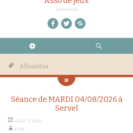
Asso de jeux
Lannion (22)
facebook
twitter
Discord
WIDGETS
RECHERCHE
Alhambra
Séance de MARDI 04/08/2026 à
Servel
AOÛT 5, 2026
DOM