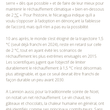
serre
« dès que possible »
et de faire de leur mieux pour
maintenir le réchauffement climatique
« bien en-dessous
de
2
°C
»
. Pour l’histoire, le Nicaragua indique qu’il a
voulu s’opposer à l’adoption en dénonçant la faiblesse
de l’accord, mais qu’il n’en a pas eu la possibilité.
10 ans après, le monde s’est éloigné de la trajectoire 1,5
°C (seuil déjà franchi en 2024), reste en retard sur celle
de 2 °C, tout en ayant évité les scénarios de
réchauffement les plus extrêmes envisagés en 2015.
Les scientifiques jugent que l’objectif de limiter
durablement le réchauffement à 1,5 °C n’est désormais
plus atteignable, et que ce seuil devrait être franchi de
façon durable un peu avant 2030.
A Lannion aussi, pour la traditionnelle soirée de Noël,
on notait un net réchauffement. Le vin chaud, les
gâteaux et chocolats, la chaleur humaine en général, ont
été identifiés comme ses principaux contributeurs. Sans