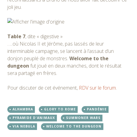
joli jeu.
Table 7
, dite « digestive »
…..où Nicolas II et Jérôme, pas lassés de leur
interminable campagne, se lancent à l’assaut d’un
donjon peuplé de monstres.
Welcome to the
dungeon
fut joué en deux manches, dont le résultat
sera partagé en frères.
Pour discuter de cet événement,
RDV sur le forum
.
ALHAMBRA
GLORY TO ROME
PANDÉMIE
PYRAMIDE D'ANIMAUX
SUMMONER WARS
VIA NEBULA
WELCOME TO THE DUNGEON