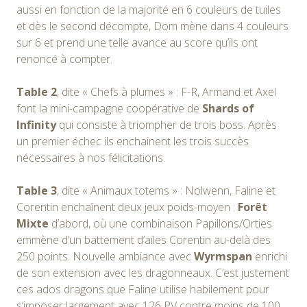
aussi en fonction de la majorité en 6 couleurs de tuiles
et dès le second décompte, Dom mène dans 4 couleurs
sur 6 et prend une telle avance au score qu’ils ont
renoncé à compter.
Table 2
, dite « Chefs à plumes » : F-R, Armand et Axel
font la mini-campagne coopérative de
Shards of
Infinity
qui consiste à triompher de trois boss. Après
un premier échec ils enchainent les trois succès
nécessaires à nos félicitations.
Table 3
, dite « Animaux totems » : Nolwenn, Faline et
Corentin enchaînent deux jeux poids-moyen :
Forêt
Mixte
d’abord, où une combinaison Papillons/Orties
emmène d’un battement d’ailes Corentin au-delà des
250 points. Nouvelle ambiance avec
Wyrmspan
enrichi
de son extension avec les dragonneaux. C’est justement
ces ados dragons que Faline utilise habilement pour
s’imposer largement avec 126 PV contre moins de 100