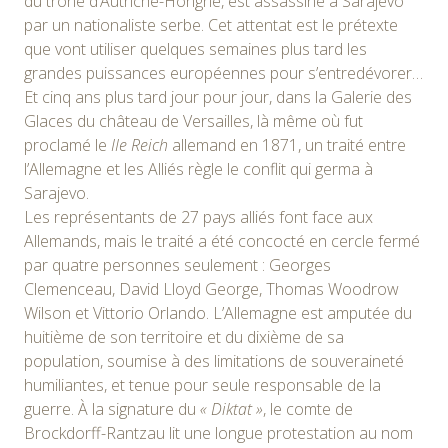
du trône d’Autriche-Hongrie, est assassiné à Sarajevo
par un nationaliste serbe. Cet attentat est le prétexte
que vont utiliser quelques semaines plus tard les
grandes puissances européennes pour s’entredévorer…
Et cinq ans plus tard jour pour jour, dans la Galerie des
Glaces du château de Versailles, là même où fut
proclamé le
IIe Reich
allemand en 1871, un traité entre
l’Allemagne et les Alliés règle le conflit qui germa à
Sarajevo.
Les représentants de 27 pays alliés font face aux
Allemands, mais le traité a été concocté en cercle fermé
par quatre personnes seulement : Georges
Clemenceau, David Lloyd George, Thomas Woodrow
Wilson et Vittorio Orlando. L’Allemagne est amputée du
huitième de son territoire et du dixième de sa
population, soumise à des limitations de souveraineté
humiliantes, et tenue pour seule responsable de la
guerre. À la signature du
« Diktat »
, le comte de
Brockdorff-Rantzau lit une longue protestation au nom