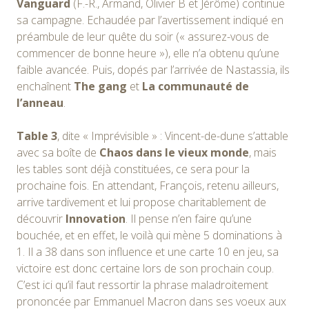
Vanguard
(F.-R., Armand, Olivier B et Jérôme) continue
sa campagne. Echaudée par l’avertissement indiqué en
préambule de leur quête du soir (« assurez-vous de
commencer de bonne heure »), elle n’a obtenu qu’une
faible avancée. Puis, dopés par l’arrivée de Nastassia, ils
enchaînent
The gang
et
La communauté de
l’anneau
.
Table 3
, dite « Imprévisible » : Vincent-de-dune s’attable
avec sa boîte de
Chaos dans le vieux monde
, mais
les tables sont déjà constituées, ce sera pour la
prochaine fois. En attendant, François, retenu ailleurs,
arrive tardivement et lui propose charitablement de
découvrir
Innovation
. Il pense n’en faire qu’une
bouchée, et en effet, le voilà qui mène 5 dominations à
1. Il a 38 dans son influence et une carte 10 en jeu, sa
victoire est donc certaine lors de son prochain coup.
C’est ici qu’il faut ressortir la phrase maladroitement
prononcée par Emmanuel Macron dans ses voeux aux