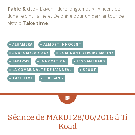
Table 8
, dite « L’avenir dure longtemps » : Vincent-de-
dune rejoint Faline et Delphine pour un dernier tour de
piste à
Take time
.
ALHAMBRA
ALMOST INNOCENT
ANDROMEDA'S AGE
DOMINANT SPECIES MARINE
FARAWAY
INNOVATION
ISS VANGUARD
LA COMMUNAUTÉ DE L'ANNEAU
SCOUT
TAKE TIME
THE GANG
Séance de MARDI 28/06/2016 à Ti
Koad