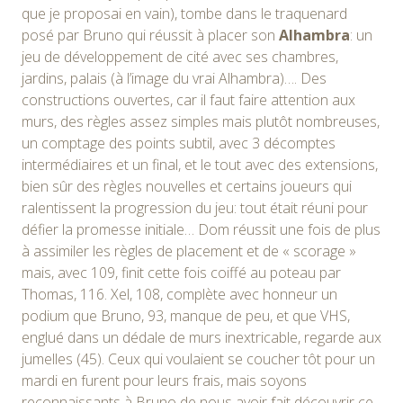
que je proposai en vain), tombe dans le traquenard
posé par Bruno qui réussit à placer son
Alhambra
: un
jeu de développement de cité avec ses chambres,
jardins, palais (à l’image du vrai Alhambra)…. Des
constructions ouvertes, car il faut faire attention aux
murs, des règles assez simples mais plutôt nombreuses,
un comptage des points subtil, avec 3 décomptes
intermédiaires et un final, et le tout avec des extensions,
bien sûr des règles nouvelles et certains joueurs qui
ralentissent la progression du jeu: tout était réuni pour
défier la promesse initiale… Dom réussit une fois de plus
à assimiler les règles de placement et de « scorage »
mais, avec 109, finit cette fois coiffé au poteau par
Thomas, 116. Xel, 108, complète avec honneur un
podium que Bruno, 93, manque de peu, et que VHS,
englué dans un dédale de murs inextricable, regarde aux
jumelles (45). Ceux qui voulaient se coucher tôt pour un
mardi en furent pour leurs frais, mais soyons
reconnaissants à Bruno de nous avoir fait découvrir ce