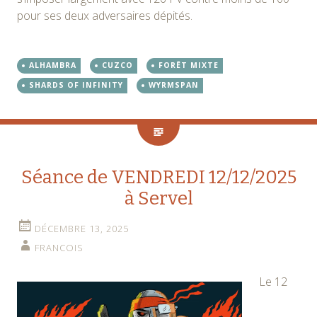
pour ses deux adversaires dépités.
ALHAMBRA
CUZCO
FORÊT MIXTE
SHARDS OF INFINITY
WYRMSPAN
Séance de VENDREDI 12/12/2025
à Servel
DÉCEMBRE 13, 2025
FRANCOIS
Le 12