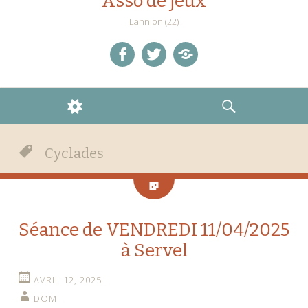
Asso de jeux
Lannion (22)
facebook
twitter
Discord
WIDGETS
RECHERCHE
Cyclades
Séance de VENDREDI 11/04/2025
à Servel
AVRIL 12, 2025
DOM