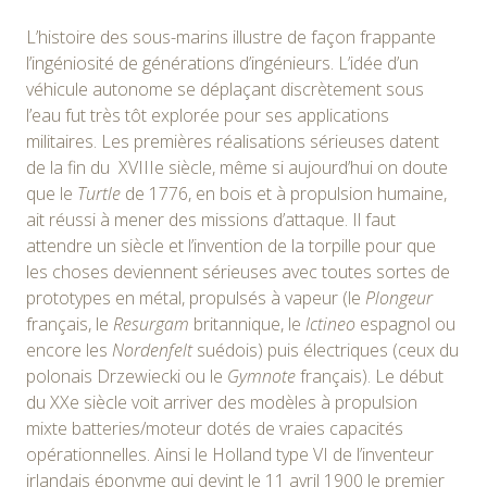
L’histoire des sous-marins illustre de façon frappante
l’ingéniosité de générations d’ingénieurs. L’idée d’un
véhicule autonome se déplaçant discrètement sous
l’eau fut très tôt explorée pour ses applications
militaires. Les premières réalisations sérieuses datent
de la fin du XVIIIe siècle, même si aujourd’hui on doute
que le
Turtle
de 1776, en bois et à propulsion humaine,
ait réussi à mener des missions d’attaque. Il faut
attendre un siècle et l’invention de la torpille pour que
les choses deviennent sérieuses avec toutes sortes de
prototypes en métal, propulsés à vapeur (le
Plongeur
français, le
Resurgam
britannique, le
Ictineo
espagnol ou
encore les
Nordenfelt
suédois) puis électriques (ceux du
polonais Drzewiecki ou le
Gymnote
français). Le début
du XXe siècle voit arriver des modèles à propulsion
mixte batteries/moteur dotés de vraies capacités
opérationnelles. Ainsi le Holland type VI de l’inventeur
irlandais éponyme qui devint le 11 avril 1900 le premier