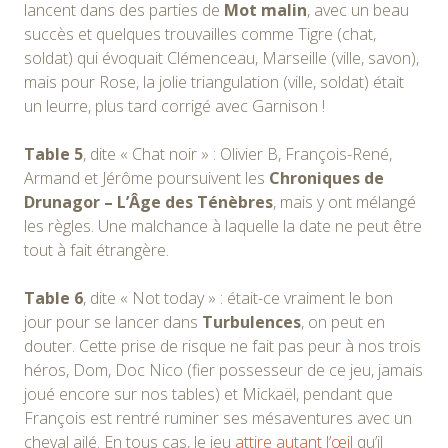
lancent dans des parties de
Mot malin
, avec un beau
succès et quelques trouvailles comme Tigre (chat,
soldat) qui évoquait Clémenceau, Marseille (ville, savon),
mais pour Rose, la jolie triangulation (ville, soldat) était
un leurre, plus tard corrigé avec Garnison !
Table 5
, dite « Chat noir » : Olivier B, François-René,
Armand et Jérôme poursuivent les
Chroniques de
Drunagor – L’Âge des Ténèbres
, mais y ont mélangé
les règles. Une malchance à laquelle la date ne peut être
tout à fait étrangère.
Table 6
, dite « Not today » : était-ce vraiment le bon
jour pour se lancer dans
Turbulences
, on peut en
douter. Cette prise de risque ne fait pas peur à nos trois
héros, Dom, Doc Nico (fier possesseur de ce jeu, jamais
joué encore sur nos tables) et Mickaël, pendant que
François est rentré ruminer ses mésaventures avec un
cheval ailé. En tous cas, le jeu
attire autant l’œil
qu’il