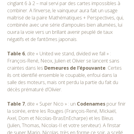
cinglant 6 à 2 – mal servi par des cartes impossibles à
combiner. A l’inverse, le vainqueur aura fait un usage
maîtrisé de la paire Mathématiques + Perspectives, qui,
combinée avec une série d’ampoules bien allumées, lui
ouvra la voie vers un brillant avenir peuplé de taux
négatifs et de fantômes japonais.
Table 6
, dite « United we stand, divided we fall » :
François-René, Neox, Julien et Olivier se lancent sans
craintes dans les
Demeures de l’épouvante
. Certes
ils ont identifié ensemble le coupable, enfoui dans la
salle des moteurs, mais ont perdu la partie du fait du
décès prématuré d’Olivier.
Table 7
, dite « Super Nico » : un
Codenames
pour finir
la soirée, entre les Rouges (François-René, Mickaël,
Axel, Dom et Nicolas-BrasEnEcharpe) et les Bleus
(Julien, Thomas, Nicolas-II et votre serviteur). A l’instar
de super Mario, Nicolas, très en forme ce soir, a scellé