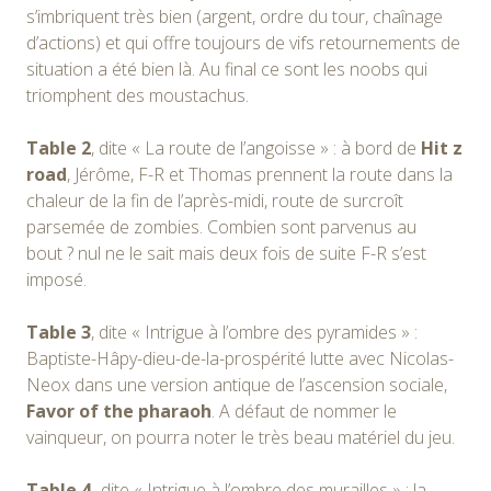
s’imbriquent très bien (argent, ordre du tour, chaînage
d’actions) et qui offre toujours de vifs retournements de
situation a été bien là. Au final ce sont les noobs qui
triomphent des moustachus.
Table 2
, dite « La route de l’angoisse » : à bord de
Hit z
road
, Jérôme, F-R et Thomas prennent la route dans la
chaleur de la fin de l’après-midi, route de surcroît
parsemée de zombies. Combien sont parvenus au
bout ? nul ne le sait mais deux fois de suite F-R s’est
imposé.
Table 3
, dite « Intrigue à l’ombre des pyramides » :
Baptiste-Hâpy-dieu-de-la-prospérité lutte avec Nicolas-
Neox dans une version antique de l’ascension sociale,
Favor of the pharaoh
. A défaut de nommer le
vainqueur, on pourra noter le très beau matériel du jeu.
Table 4,
dite « Intrigue à l’ombre des murailles » : la