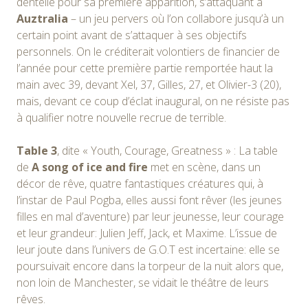
dentelle pour sa première apparition, s’attaquant à
Auztralia
– un jeu pervers où l’on collabore jusqu’à un
certain point avant de s’attaquer à ses objectifs
personnels. On le créditerait volontiers de financier de
l’année pour cette première partie remportée haut la
main avec 39, devant Xel, 37, Gilles, 27, et Olivier-3 (20),
mais, devant ce coup d’éclat inaugural, on ne résiste pas
à qualifier notre nouvelle recrue de terrible.
Table 3
, dite « Youth, Courage, Greatness » : La table
de
A song of ice and fire
met en scène, dans un
décor de rêve, quatre fantastiques créatures qui, à
l’instar de Paul Pogba, elles aussi font rêver (les jeunes
filles en mal d’aventure) par leur jeunesse, leur courage
et leur grandeur: Julien Jeff, Jack, et Maxime. L’issue de
leur joute dans l’univers de G.O.T est incertaine: elle se
poursuivait encore dans la torpeur de la nuit alors que,
non loin de Manchester, se vidait le théâtre de leurs
rêves.