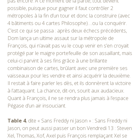
pas encore. A ce moment de la partie, tout devient
possible, puisque pour gagner il faut contrôler 2
métropoles à la fin d’un tour et donc la construire (avec
4 bâtiments ou 4 cartes Philosophe)….ou la conquérir.
C’est ce qui se passa : après deux échecs précédents,
Dom lança un ultime assaut sur la métropole de
François, qui n’avait pas vu le coup venir en s’en croyait
protégé par le maigre portefeuille de son assaillant, mais
celui-ci parvint à ses fins grâce à une brillante
combinaison de cartes, brûlant avec une première ses
vaisseaux pour les vendre et ainsi acquérir la deuxième.
Il restait à faire parler les dès, et ils donnèrent la victoire
à l’attaquant. La chance, dit-on, sourit aux audacieux.
Quant à François, il ne se rendra plus jamais à l’espace
Pégase d’un air insouciant.
Table 4
, dite « Sans Freddy ni Jason » : Sans Freddy ni
Jason, on peut aussi passer un bon Vendredi 13 : Steven
Xel, Thomas, Xof, Axel puis François remplaçant Xel se