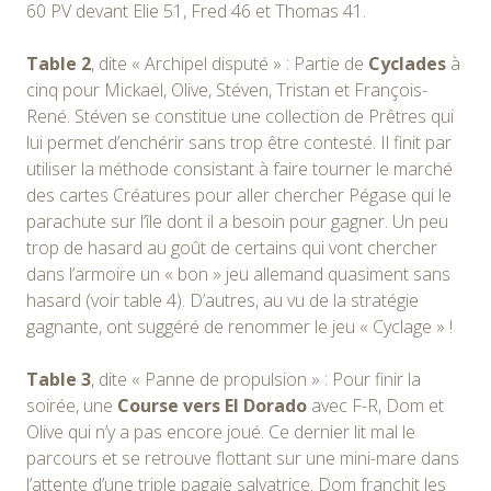
60 PV devant Elie 51, Fred 46 et Thomas 41.
Table 2
, dite « Archipel disputé » : Partie de
Cyclades
à
cinq pour Mickaël, Olive, Stéven, Tristan et François-
René. Stéven se constitue une collection de Prêtres qui
lui permet d’enchérir sans trop être contesté. Il finit par
utiliser la méthode consistant à faire tourner le marché
des cartes Créatures pour aller chercher Pégase qui le
parachute sur l’île dont il a besoin pour gagner. Un peu
trop de hasard au goût de certains qui vont chercher
dans l’armoire un « bon » jeu allemand quasiment sans
hasard (voir table 4). D’autres, au vu de la stratégie
gagnante, ont suggéré de renommer le jeu « Cyclage » !
Table 3
, dite « Panne de propulsion » : Pour finir la
soirée, une
Course vers El Dorado
avec F-R, Dom et
Olive qui n’y a pas encore joué. Ce dernier lit mal le
parcours et se retrouve flottant sur une mini-mare dans
l’attente d’une triple pagaie salvatrice. Dom franchit les