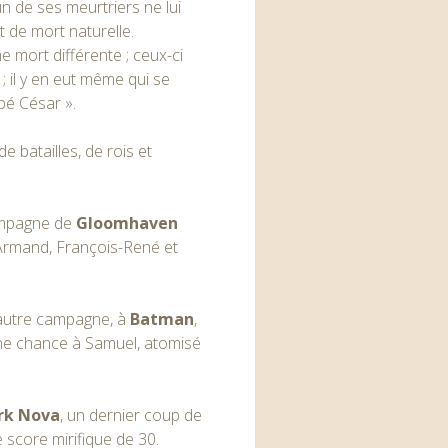
n de ses meurtriers ne lui
t de mort naturelle.
e mort différente ; ceux-ci
 il y en eut même qui se
pé César ».
de batailles, de rois et
campagne de
Gloomhaven
 Armand, François-René et
 autre campagne, à
Batman
,
cune chance à Samuel, atomisé
rk Nova
, un dernier coup de
le score mirifique de 30.