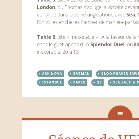
London
, où Thomas s’adjuge la victoire devan
continue dans la veine anglophone avec
Sea, 
l’on vit les enchères flamber de manière parfa
Table 6
, dite « Inexorable » : A la faveur de l
dans le guet-apens d’un
Splendor Duel
, où il
inexorable, 20 à 13.
ARK NOVA
BATMAN
GLOOMHAVEN JAWS
ISTANBUL
PAPER
QE
SEA SALT & 