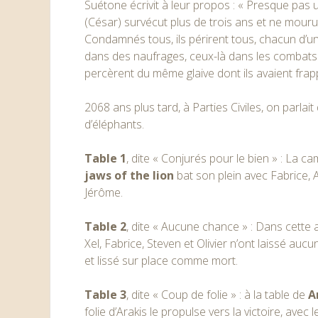
Suétone écrivit à leur propos : « Presque pas u
(César) survécut plus de trois ans et ne mouru
Condamnés tous, ils périrent tous, chacun d’un
dans des naufrages, ceux-là dans les combats ;
percèrent du même glaive dont ils avaient frap
2068 ans plus tard, à Parties Civiles, on parlait 
d’éléphants.
Table 1
, dite « Conjurés pour le bien » : La 
jaws of the lion
bat son plein avec Fabrice,
Jérôme.
Table 2
, dite « Aucune chance » : Dans cette
Xel, Fabrice, Steven et Olivier n’ont laissé au
et lissé sur place comme mort.
Table 3
, dite « Coup de folie » : à la table de
A
folie d’Arakis le propulse vers la victoire, avec 