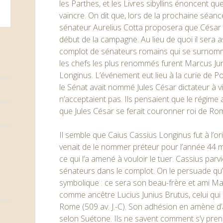
les Parthes, et les Livres sibyllins énoncent qu
vaincre. On dit que, lors de la prochaine séanc
sénateur Aurelius Cotta proposera que César s
début de la campagne. Au lieu de quoi il sera a
complot de sénateurs romains qui se surnomm
les chefs les plus renommés furent Marcus Jun
Longinus. L’événement eut lieu à la curie de 
le Sénat avait nommé Jules César dictateur à v
n’acceptaient pas. Ils pensaient que le régime a
que Jules César se ferait couronner roi de Ro
Il semble que Caius Cassius Longinus fut à l’o
venait de le nommer préteur pour l’année 44 ma
ce qui l’a amené à vouloir le tuer. Cassius parvi
sénateurs dans le complot. On le persuade qu’i
symbolique : ce sera son beau-frère et ami Mar
comme ancêtre Lucius Junius Brutus, celui qui 
Rome (509 av. J.-C). Son adhésion en amène d’
selon Suétone. Ils ne savent comment s’y prend