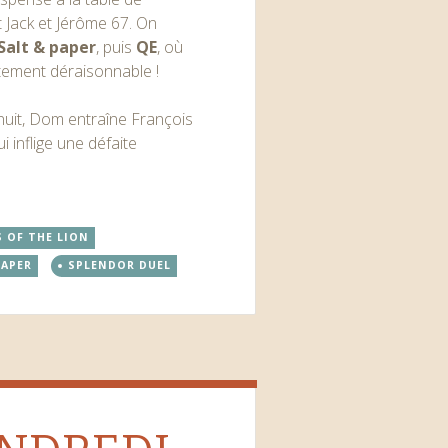
t Jack et Jérôme 67. On
Salt & paper
, puis
QE
, où
itement déraisonnable !
a nuit, Dom entraîne François
 lui inflige une défaite
 OF THE LION
PAPER
SPLENDOR DUEL