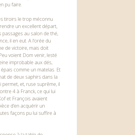
en pu faire.
es tiroirs le trop méconnu
prendre un excellent départ,
ifs passages au salon de thé,
nce, il en eut. A l’orée du
e de victoire, mais doit
 Peu voient Dom venir, lesté
veine improbable aux dés,
s épais comme un matelas. Et
achat de deux saphirs dans la
i permet, et, ruse suprême, il
ontre 4 à Franck, ce qui lui
Xof et François avaient
ièce d’en acquérir un
utes façons pu lui suffire à
uspense à la table de