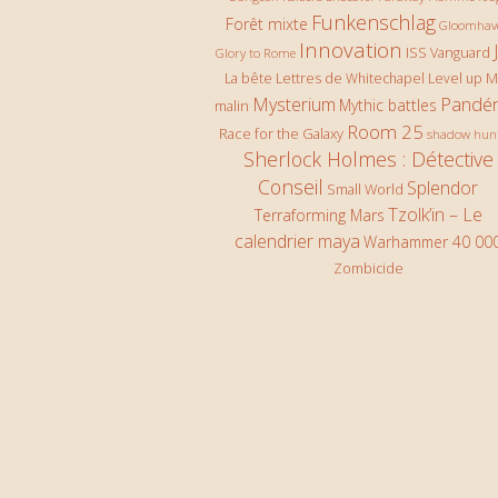
Funkenschlag
Forêt mixte
Gloomhav
Innovation
ISS Vanguard
Glory to Rome
La bête
Lettres de Whitechapel
Level up
M
Pandé
Mysterium
Mythic battles
malin
Room 25
Race for the Galaxy
shadow hun
Sherlock Holmes : Détective
Conseil
Splendor
Small World
Tzolk’in – Le
Terraforming Mars
calendrier maya
Warhammer 40 00
Zombicide