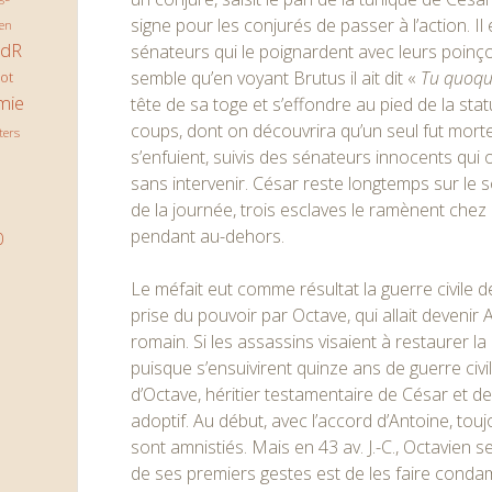
signe pour les conjurés de passer à l’action. Il
en
JdR
sénateurs qui le poignardent avec leurs poinçons
semble qu’en voyant Brutus il ait dit «
Tu quoque
ot
mie
tête de sa toge et s’effondre au pied de la s
coups, dont on découvrira qu’un seul fut mortel
ters
s’enfuient, suivis des sénateurs innocents qui o
sans intervenir. César reste longtemps sur le so
de la journée, trois esclaves le ramènent chez 
pendant au-dehors.
0
Le méfait eut comme résultat la guerre civile d
prise du pouvoir par Octave, qui allait deveni
romain. Si les assassins visaient à restaurer la
puisque s’ensuivirent quinze ans de guerre civi
d’Octave, héritier testamentaire de César et 
adoptif. Au début, avec l’accord d’Antoine, tou
sont amnistiés. Mais en 43 av. J.-C., Octavien s
de ses premiers gestes est de les faire cond