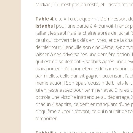
Mickaël, 17, n’est pas en reste, et Tristan n’a ri
Table 4
, dite « Tu quoque ? » : Dom ressort d
Istanbul
pour une partie à 4, qui voit Franck 
raflant les saphirs à la chaîne après de lucrat
celui qui convertit les dés en livres, et de la cha
dernier tour, il enquille son cinquième, synonym
laisser à ses adversaires une dernière action.
qu’il est de seulement 3 saphirs après une dé
mais porteur d’un portefeuille de cartes bonu
parmi elles, celle qui fait gagner, autorisant l’
même action ! Son épais coussin de billets le lu
lui en reste assez pour terminer avec 5 livres c
octroie une victoire inattendue au départage. 
chacun 4 saphirs, ce dernier manquant d’une p
cinquième au tour d’avant, ce qui n’aurait de to
l’emporter.
Table 5
, dite « Le roi de Londres » : Peu de s