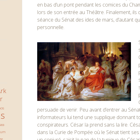
en bas d’un pont pendant les comices du Cham
lors de son entrée au Théâtre. Finalement, ils d
séance du Sénat des ides de mars, d’autant qu
personnelle.
rk
r
aos
persuade de venir. Peu avant d’entrer au Sénat
s
informateurs lui tend une supplique donnant 
conspirateurs. César la prend sans la lire. Cés
sea
dans la Curie de Pompée où le Sénat tient ses
ium
un conjuré, saisit le pan de la tunique de Césa
ge