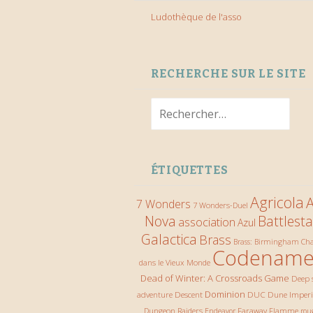
Ludothèque de l'asso
RECHERCHE SUR LE SITE
Rechercher :
ÉTIQUETTES
Agricola
A
7 Wonders
7 Wonders-Duel
Nova
Battlesta
association
Azul
Galactica
Brass
Ch
Brass: Birmingham
Codename
dans le Vieux Monde
Dead of Winter: A Crossroads Game
Deep 
Descent
Dominion
DUC
Dune Imper
adventure
Dungeon Raiders
Faraway
Endeavor
Flamme rou