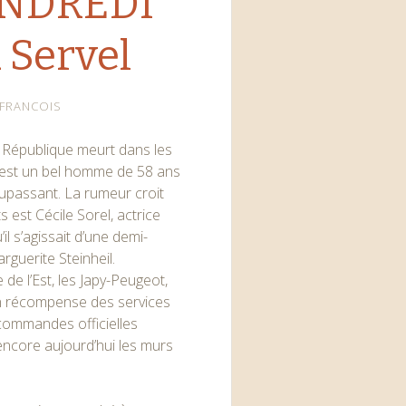
ENDREDI
 Servel
FRANCOIS
la République meurt dans les
e, est un bel homme de 58 ans
passant. La rumeur croit
est Cécile Sorel, actrice
l s’agissait d’une demi-
guerite Steinheil.
 de l’Est, les Japy-Peugeot,
 en récompense des services
 commandes officielles
ncore aujourd’hui les murs