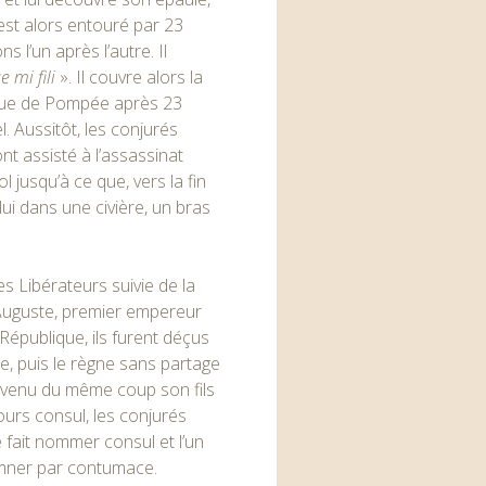
 est alors entouré par 23
 l’un après l’autre. Il
 mi fili
». Il couvre alors la
tatue de Pompée après 23
. Aussitôt, les conjurés
nt assisté à l’assassinat
l jusqu’à ce que, vers la fin
lui dans une civière, un bras
es Libérateurs suivie de la
r Auguste, premier empereur
 République, ils furent déçus
le, puis le règne sans partage
devenu du même coup son fils
jours consul, les conjurés
e fait nommer consul et l’un
amner par contumace.