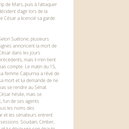
p de Mars, puis à l’attaquer
écident d’agir lors de la
e César a licencié sa garde
Selon Suétone, plusieurs
signes annoncent la mort de
César dans les jours
précédents, mais il n’en tient
pas compte. Le matin du 15,
sa femme Calpurnia a rêvé de
sa mort et lui demande de ne
pas se rendre au Sénat.
César hésite, mais se
, l’un de ses agents
tous les noms des
ar et les sénateurs entrent
 sessions. Soudain, Cimber,
r et lui découvre son épaule,