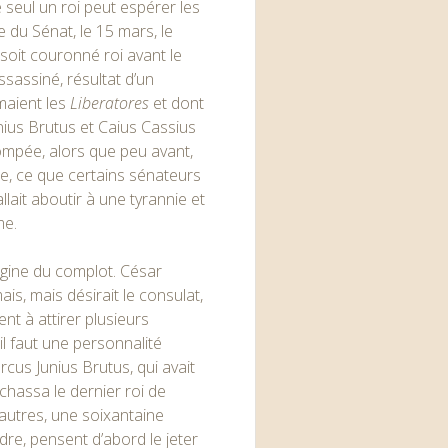
e seul un roi peut espérer les
e du Sénat, le 15 mars, le
oit couronné roi avant le
ssassiné, résultat d’un
aient les
Liberatores
et dont
ius Brutus et Caius Cassius
Pompée, alors que peu avant,
ie, ce que certains sénateurs
llait aboutir à une tyrannie et
me.
rigine du complot. César
is, mais désirait le consulat,
ent à attirer plusieurs
l faut une personnalité
cus Junius Brutus, qui avait
chassa le dernier roi de
autres, une soixantaine
re, pensent d’abord le jeter