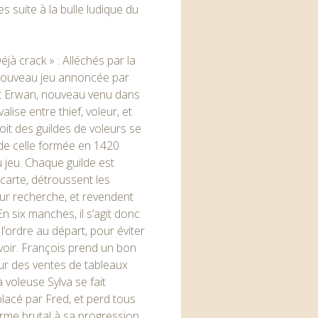
 suite à la bulle ludique du
Déjà crack » : Alléchés par la
nouveau jeu annoncée par
et Erwan, nouveau venu dans
alise entre thief, voleur, et
oit des guildes de voleurs se
r de celle formée en 1420
u jeu. Chaque guilde est
 carte, détroussent les
eur recherche, et revendent
n six manches, il s’agit donc
l’ordre au départ, pour éviter
e voir. François prend un bon
sur des ventes de tableaux
 voleuse Sylva se fait
lacé par Fred, et perd tous
rme brutal à sa progression,