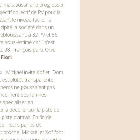
e, mais aussi faire progresser
ctif collectif de PV pour la
nt le niveau facile, ils
cipité la société dans un
 éblouissant, à 32 PV et 56
e sous-estimé car il s’est
, 98. François parti, Olive
 Fiori
.
» : Mickaël invite Xof et Dom
t est plutôt transparente,
anents ne poussaient pas
oncernent des familles
 spécialiser en
r à décoller sur la piste de
ste d’attrait. En fin de
ël : leurs paires de
 proche. Mickaël et Xof font
ance prise en cours de partie