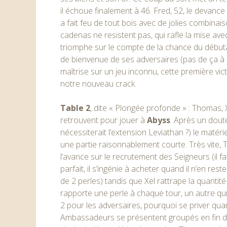
il échoue finalement à 46. Fred, 52, le devance
a fait feu de tout bois avec de jolies combinai
cadenas ne resistent pas, qui rafle la mise av
triomphe sur le compte de la chance du début
de bienvenue de ses adversaires (pas de ça à PC
maîtrise sur un jeu inconnu, cette première vic
notre nouveau crack.
Table 2
, dite « Plongée profonde » : Thomas,
retrouvent pour jouer à
Abyss
. Après un doute
nécessiterait l’extension Leviathan ?) le matériel
une partie raisonnablement courte. Très vite,
l’avance sur le recrutement des Seigneurs (il fa
parfait, il s’ingénie à acheter quand il n’en re
de 2 perles) tandis que Xel rattrape la quantité 
rapporte une perle à chaque tour, un autre qu
2 pour les adversaires, pourquoi se priver qua
Ambassadeurs se présentent groupés en fin de