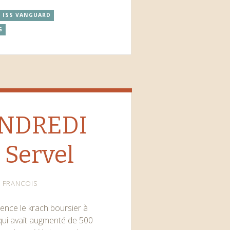
ISS VANGUARD
G
ENDREDI
 Servel
FRANCOIS
ence le krach boursier à
 qui avait augmenté de 500