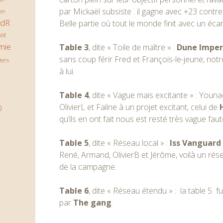
par Mickaël subsiste : il gagne avec +23 contr
en
JdR
Belle partie où tout le monde finit avec un écart
ot
mie
Table 3
, dite « Toile de maître » :
Dune Impe
sans coup férir Fred et François-le-jeune, not
ters
à lui.
Table 4
, dite « Vague mais excitante » : Younaë
OlivierL et Faline à un projet excitant, celui de
0
qu’ils en ont fait nous est resté très vague fau
Table 5
, dite « Réseau local » :
Iss Vanguard
René, Armand, OlivierB et Jérôme, voilà un rése
de la campagne.
Table 6
, dite « Réseau étendu » : la table 5 f
par
The gang
.