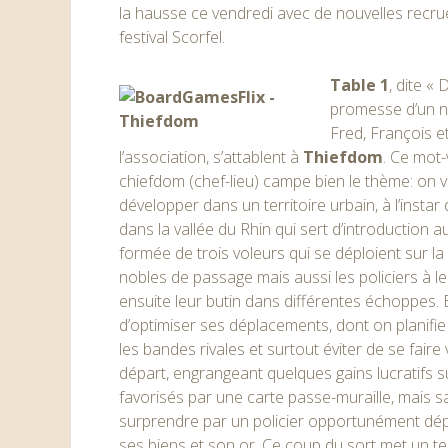
la hausse ce vendredi avec de nouvelles recrues
festival Scorfel.
Table 1
, dite « 
promesse d’un 
Fred, François 
l’association, s’attablent à
Thiefdom
. Ce mot-v
chiefdom (chef-lieu) campe bien le thème: on v
développer dans un territoire urbain, à l’insta
dans la vallée du Rhin qui sert d’introduction a
formée de trois voleurs qui se déploient sur la
nobles de passage mais aussi les policiers à l
ensuite leur butin dans différentes échoppes. E
d’optimiser ses déplacements, dont on planifie 
les bandes rivales et surtout éviter de se fair
départ, engrangeant quelques gains lucratifs 
favorisés par une carte passe-muraille, mais sa
surprendre par un policier opportunément dép
ses biens et son or. Ce coup du sort met un te