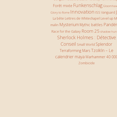
Funkenschlag
Forêt mixte
Gloomhav
Innovation
ISS Vanguard
Glory to Rome
La bête
Lettres de Whitechapel
Level up
M
Pandé
Mysterium
Mythic battles
malin
Room 25
Race for the Galaxy
shadow hun
Sherlock Holmes : Détective
Conseil
Splendor
Small World
Tzolk’in – Le
Terraforming Mars
calendrier maya
Warhammer 40 00
Zombicide