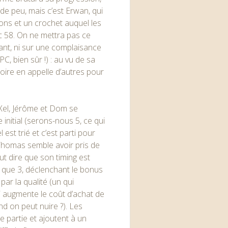
 de peu, mais c’est Erwan, qui
sons et un crochet auquel les
ec 58. On ne mettra pas ce
ant, ni sur une complaisance
, bien sûr !) : au vu de sa
toire en appelle d’autres pour
 Xel, Jérôme et Dom se
 initial (serons-nous 5, ce qui
 est trié et c’est parti pour
 Thomas semble avoir pris de
ut dire que son timing est
ste que 3, déclenchant le bonus
par la qualité (un qui
i augmente le coût d’achat de
nd on peut nuire ?). Les
 partie et ajoutent à un