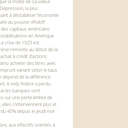
e la moitié de sa valeur.
épression, la plus
uant à déstabiliser l’économie
ivée au pouvoir d’Adolf
tal des capitaux américains
déstabilisations en Amérique
 La crise de 1929 est
genèse remonte au début de la
achat à crédit d’actions
ainsi acheter des titres avec
mprunt variant selon le taux
me dépend de la différence
. A midi, l’indice a perdu
que les banques vont
nsi sur une perte limitée de
, elles n’interviennent plus et
du 40% depuis le jeudi noir.
ûre, aux effectifs orientés à