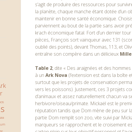
s’agit de produire des ressources pour survivr
la planète, chaque manche étant dotée d’un obje
maintenir en bonne santé économique. Choisissa
parviennent au bout de la partie sans avoir pré
krach économique fatal. Fort d’un dernier tour
pièces, François sort vainqueur avec 131 (scor
oublié des points), devant Thomas, 113, et Olive
entraîne son compère dans un délicieux
Mille
Table 2
, dite « Des araignées et des hommes 
à un
Ark Nova
(l’extension est dans la boîte e
surtout que les projets de conservation perm
rk
vers les poissons). Justement, ces 3 projets c
r
d’animaux et assez naturellement chacun va se
aos
herbivore/oiseau/primate. Mickaël est le premie
s
réputation tandis que Dom mène de peu sur la pi
partie Dom remplit son zoo, vite suivi par Micka
sea
marqueurs se rapprochent et le croisement est
ium
carton plein sur leur objectif personnel et l’av
ge