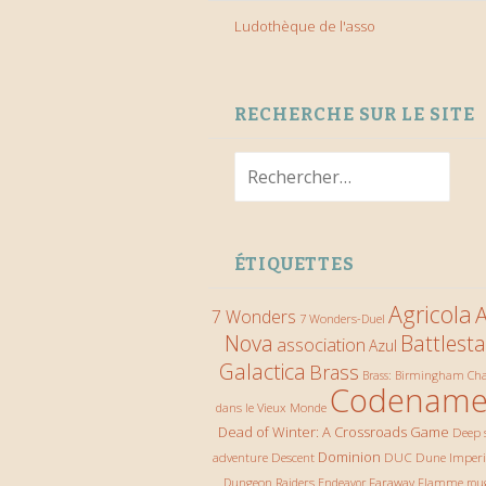
Ludothèque de l'asso
RECHERCHE SUR LE SITE
Rechercher :
ÉTIQUETTES
Agricola
A
7 Wonders
7 Wonders-Duel
Nova
Battlesta
association
Azul
Galactica
Brass
Ch
Brass: Birmingham
Codename
dans le Vieux Monde
Dead of Winter: A Crossroads Game
Deep 
Descent
Dominion
DUC
Dune Imper
adventure
Dungeon Raiders
Faraway
Endeavor
Flamme rou