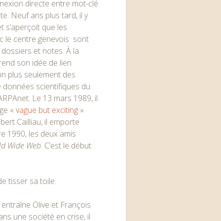
nexion directe entre mot-clé
te. Neuf ans plus tard, il y
t s’aperçoit que les
ec le centre genevois sont
dossiers et notes. À la
rend son idée de lien
non plus seulement des
 données scientifiques du
’ARPAnet. Le 13 mars 1989, il
uge
« vague but exciting »
.
bert Cailliau, il emporte
e 1990, les deux amis
ld Wide Web
. C’est le début
e tisser sa toile.
 entraîne Olive et François
ans une société en crise, il