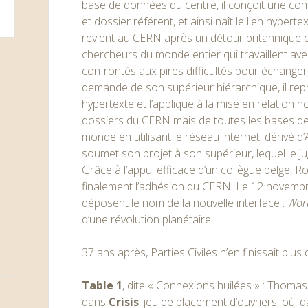
base de données du centre, il conçoit une con
et dossier référent, et ainsi naît le lien hypertex
revient au CERN après un détour britannique e
chercheurs du monde entier qui travaillent av
confrontés aux pires difficultés pour échanger 
demande de son supérieur hiérarchique, il rep
hypertexte et l’applique à la mise en relation 
dossiers du CERN mais de toutes les bases de
monde en utilisant le réseau internet, dérivé d
soumet son projet à son supérieur, lequel le j
Grâce à l’appui efficace d’un collègue belge, Ro
finalement l’adhésion du CERN. Le 12 novembr
déposent le nom de la nouvelle interface :
Wor
d’une révolution planétaire.
37 ans après, Parties Civiles n’en finissait plus d
Table 1
, dite « Connexions huilées » : Thomas
dans
Crisis
, jeu de placement d’ouvriers, où, d