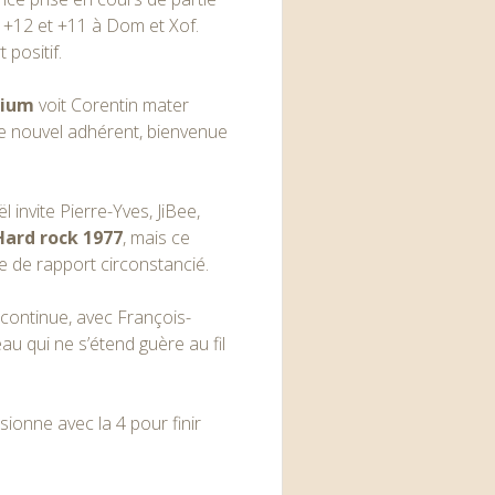
e +12 et +11 à Dom et Xof.
 positif.
rium
voit
Corentin mater
re nouvel adhérent, bienvenue
l invite Pierre-Yves, JiBee,
Hard rock 1977
, mais ce
te de rapport circonstancié.
continue, avec François-
au qui ne s’étend guère au fil
usionne avec la 4 pour finir