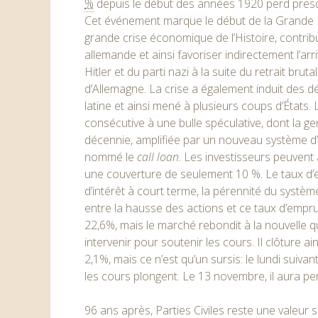
%
depuis le début des années 1920 perd presqu
Cet événement marque le début de la Grande D
grande crise économique de l’Histoire, contrib
allemande et ainsi favoriser indirectement l’arr
Hitler et du parti nazi à la suite du retrait bru
d’Allemagne
. La crise a également induit des 
latine et ainsi mené à plusieurs coups d’États.
consécutive à une bulle spéculative, dont la 
décennie, amplifiée par un nouveau système d’
nommé le
call loan
. Les investisseurs peuvent 
une couverture de seulement 10 %. Le taux d’e
d’intérêt à court terme, la pérennité du systè
entre la hausse des actions et ce taux d’emprunt
22,6%, mais le marché rebondit à la nouvelle 
intervenir pour soutenir les cours. Il clôture ai
2,1%, mais ce n’est qu’un sursis: le lundi suivant
les cours plongent. Le 13 novembre, il aura per
96 ans après, Parties Civiles reste une valeur s