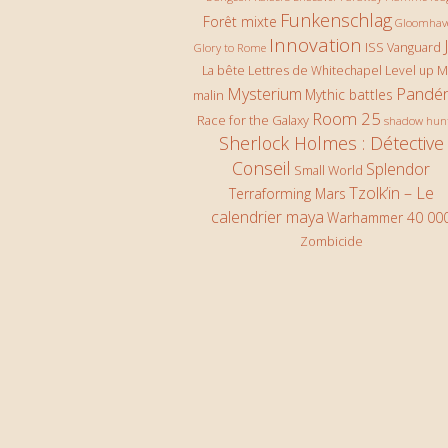
Funkenschlag
Forêt mixte
Gloomhav
Innovation
ISS Vanguard
Glory to Rome
La bête
Lettres de Whitechapel
Level up
M
Pandé
Mysterium
Mythic battles
malin
Room 25
Race for the Galaxy
shadow hun
Sherlock Holmes : Détective
Conseil
Splendor
Small World
Tzolk’in – Le
Terraforming Mars
calendrier maya
Warhammer 40 00
Zombicide