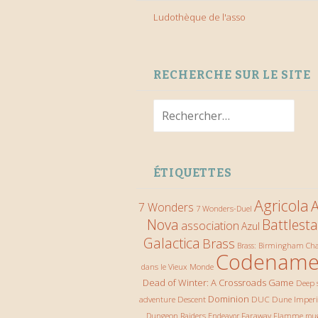
Ludothèque de l'asso
RECHERCHE SUR LE SITE
Rechercher :
ÉTIQUETTES
Agricola
A
7 Wonders
7 Wonders-Duel
Nova
Battlesta
association
Azul
Galactica
Brass
Ch
Brass: Birmingham
Codename
dans le Vieux Monde
Dead of Winter: A Crossroads Game
Deep 
Descent
Dominion
DUC
Dune Imper
adventure
Dungeon Raiders
Faraway
Endeavor
Flamme rou