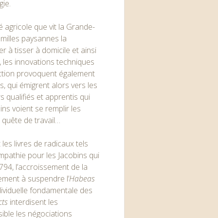
gie.
 agricole que vit la Grande-
amilles paysannes la
 à tisser à domicile et ainsi
 les innovations techniques
uction provoquent également
, qui émigrent alors vers les
s qualifiés et apprentis qui
ins voient se remplir les
quête de travail…
es livres de radicaux tels
pathie pour les Jacobins qui
1794, l’accroissement de la
ement à suspendre l’
Habeas
 individuelle fondamentale des
cts
interdisent les
sible les négociations