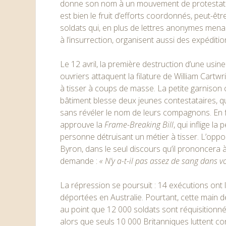
donne son nom à un mouvement de protestation
est bien le fruit d’efforts coordonnés, peut-êt
soldats qui, en plus de lettres anonymes mena
à l’insurrection, organisent aussi des expéditi
Le 12 avril, la première destruction d’une usin
ouvriers attaquent la filature de William Cartwr
à tisser à coups de masse. La petite garnison
bâtiment blesse deux jeunes contestataires, q
sans révéler le nom de leurs compagnons. En f
approuve la
Frame-Breaking Bill
, qui inflige la
personne détruisant un métier à tisser. L’oppo
Byron, dans le seul discours qu’il prononcera
demande :
« N’y a-t-il pas assez de sang dans v
La répression se poursuit : 14 exécutions ont 
déportées en Australie. Pourtant, cette main de
au point que 12 000 soldats sont réquisitionn
alors que seuls 10 000 Britanniques luttent c