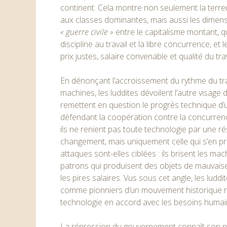
continent. Cela montre non seulement la terreu
aux classes dominantes, mais aussi les dimen
« guerre civile »
entre le capitalisme montant, qui
discipline au travail et la libre concurrence, et 
prix justes, salaire convenable et qualité du trav
En dénonçant l’accroissement du rythme du tra
machines, les luddites dévoilent l’autre visage d
remettent en question le progrès technique d’
défendant la coopération contre la concurrence
ils ne renient pas toute technologie par une r
changement, mais uniquement celle qui s’en pr
attaques sont-elles ciblées : ils brisent les m
patrons qui produisent des objets de mauvaise 
les pires salaires. Vus sous cet angle, les lud
comme pionniers d’un mouvement historique ré
technologie en accord avec les besoins humai
La répression du gouvernement connaît son p