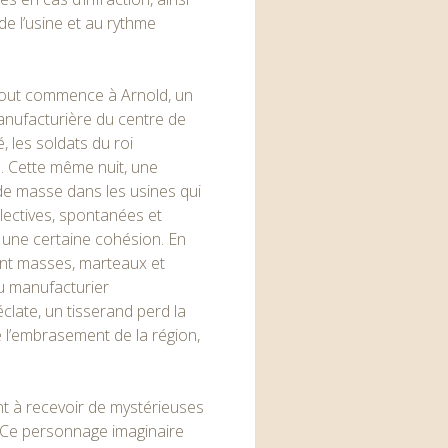
e l’usine et au rythme
. Tout commence à Arnold, un
 manufacturière du centre de
, les soldats du roi
. Cette même nuit, une
de masse dans les usines qui
ollectives, spontanées et
r une certaine cohésion. En
t masses, marteaux et
du manufacturier
éclate, un tisserand perd la
e l’embrasement de la région,
t à recevoir de mystérieuses
 Ce personnage imaginaire