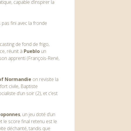
tique, capable d’inspirer la
 pas fini avec la fronde
 casting de fond de frigo,
ce, réunit à
Pueblo
un
à son apprenti (François-René,
of Normandie
on revisite la
rt civile, Baptiste
cialiste d’un soir (2), et c’est
loponnes
, un jeu doté d’un
le score final retenu est le
vite déchanté, tandis que