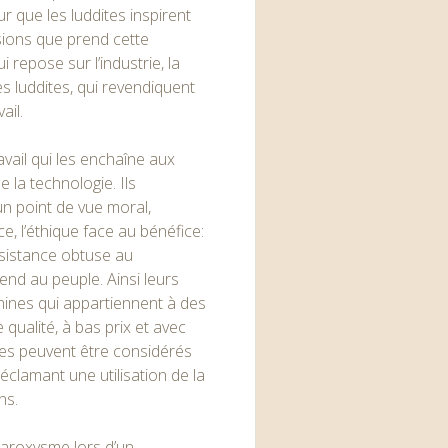
r que les luddites inspirent
sions que prend cette
 repose sur l’industrie, la
les luddites, qui revendiquent
ail.
vail qui les enchaîne aux
e la technologie. Ils
un point de vue moral,
, l’éthique face au bénéfice:
ésistance obtuse au
end au peuple. Ainsi leurs
achines qui appartiennent à des
qualité, à bas prix et avec
dites peuvent être considérés
clamant une utilisation de la
ns.
aroxysme lors d’un