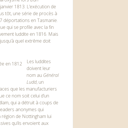
janvier 1813. L’exécution de
us tôt, une série de procès à
17 déportations en Tasmanie.
e qui se profile avec la fin
vement luddite en 1816. Mais
 jusqu’à quel extrême doit
Les luddites
doivent leur
nom au
Général
Ludd
, un
naces que les manufacturiers
e ce nom soit celui d’un
lam, qui a détruit à coups de
 leaders anonymes qui
a région de Nottingham lui
sives qu’ils envoient aux