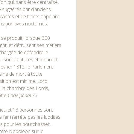
 qui, sans être centralisé,
re suggérés par d’anciens
çantes et de tracts appelant
ons punitives nocturnes.
e se produit, lorsque 300
ight, et détruisent ses métiers
 chargée de défendre le
ui sont capturés et meurent
évrier 1812, le Parlement
 peine de mort à toute
sition est minime. Lord
 à la chambre des Lords,
otre Code pénal ? »
lieu et 13 personnes sont
 fer n’arrête pas les luddites,
és pour les pourchasser,
ontre Napoléon sur le