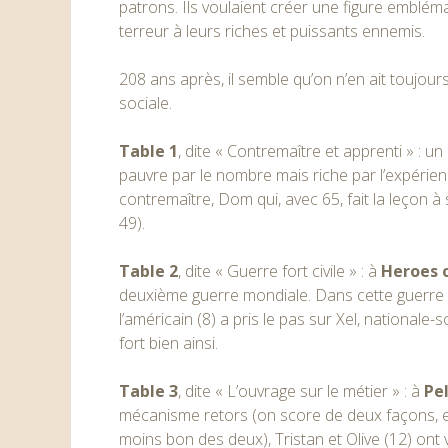
patrons. Ils voulaient créer une figure embléma
terreur à leurs riches et puissants ennemis.
208 ans après, il semble qu’on n’en ait toujours
sociale.
Table 1
, dite « Contremaître et apprenti » : un
pauvre par le nombre mais riche par l’expérien
contremaître, Dom qui, avec 65, fait la leçon 
49).
Table 2
, dite « Guerre fort civile » : à
Heroes 
deuxième guerre mondiale. Dans cette guerre fo
l’américain (8) a pris le pas sur Xel, nationale-so
fort bien ainsi.
Table 3
, dite « L’ouvrage sur le métier » : à
Pe
mécanisme retors (on score de deux façons, et 
moins bon des deux), Tristan et Olive (12) ont 