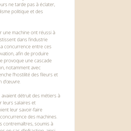
eurs ne tarde pas à éclater,
lisme politique et des
er une machine ont réussi à
stissent dans l’industrie
La concurrence entre ces
ovation, afin de produire
nde provoque une cascade
tion, notamment avec
nche l’hostilité des fileurs et
in d’œuvre.
 avaient détruit des métiers à
r leurs salaires et
ient leur savoir-faire
la concurrence des machines.
des contremaîtres, soumis à
s en cas d’infraction, ainsi