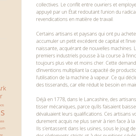
collectives. Le conflit entre ouvriers et employ
appuyé par un État redoutant l’union du radica
revendications en matière de travail.
Certains artisans et paysans qui ont pu achet
accumuler un petit excédent de capital et l’inve
naissante, acquérant de nouvelles machines. 
premiers industriels pousse à la course à l’inn
toujours plus vite et moins cher. Cette dema
d’inventions multipliant la capacité de produc
l’utilisation de la machine à vapeur. Ce qui décle
des tisserands, car elle réduit le besoin en ma
rk
r
Déjà en 1778, dans le Lancashire, des artisans
aos
tisser mécaniques, parce qu’ils faisaient baisse
s
dévaluaient leurs qualifications. Ces artisans vo
durement acquis ne plus servir à rien face à 
sea
Ils s’entassent dans les usines, sous le joug 
ium
des règlements stricts et à des punitions sévère
ge