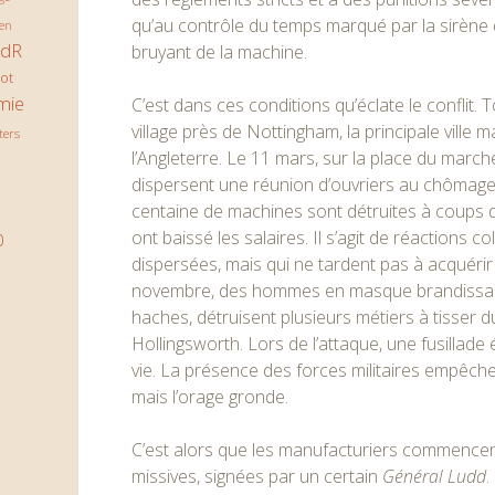
qu’au contrôle du temps marqué par la sirène d
en
JdR
bruyant de la machine.
ot
mie
C’est dans ces conditions qu’éclate le conflit
village près de Nottingham, la principale ville
ters
l’Angleterre. Le 11 mars, sur la place du marché
dispersent une réunion d’ouvriers au chômage
centaine de machines sont détruites à coups 
ont baissé les salaires. Il s’agit de réactions c
0
dispersées, mais qui ne tardent pas à acquéri
novembre, des hommes en masque brandissan
haches, détruisent plusieurs métiers à tisser 
Hollingsworth. Lors de l’attaque, une fusillade 
vie. La présence des forces militaires empêch
mais l’orage gronde.
C’est alors que les manufacturiers commencen
missives, signées par un certain
Général Ludd
.