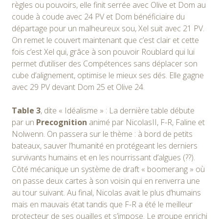
règles ou pouvoirs, elle finit serrée avec Olive et Dom au
coude à coude avec 24 PV et Dom bénéficiaire du
départage pour un malheureux sou, Xel suit avec 21 PV.
On remet le couvert maintenant que c’est clair et cette
fois c’est Xel qui, grâce à son pouvoir Roublard qui lui
permet d’utiliser des Compétences sans déplacer son
cube d’alignement, optimise le mieux ses dés. Elle gagne
avec 29 PV devant Dom 25 et Olive 24.
Table 3
, dite « Idéalisme » : La dernière table débute
par un
Precognition
animé par NicolasII, F-R, Faline et
Nolwenn. On passera sur le thème : à bord de petits
bateaux, sauver l’humanité en protégeant les derniers
survivants humains et en les nourrissant d’algues (??).
Côté mécanique un système de draft « boomerang » où
on passe deux cartes à son voisin qui en renverra une
au tour suivant. Au final, Nicolas avait le plus d’humains
mais en mauvais état tandis que F-R a été le meilleur
protecteur de ses ouailles et s’impose. Le groupe enrichi