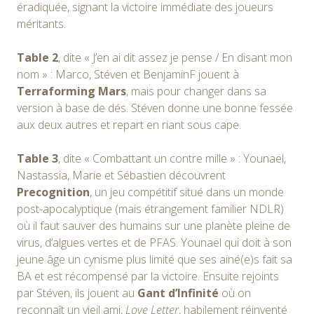
éradiquée, signant la victoire immédiate des joueurs
méritants.
Table 2
, dite « J’en ai dit assez je pense / En disant mon
nom » : Marco, Stéven et BenjaminF jouent à
Terraforming Mars
, mais pour changer dans sa
version à base de dés. Stéven donne une bonne fessée
aux deux autres et repart en riant sous cape.
Table 3
, dite « Combattant un contre mille » : Younaël,
Nastassia, Marie et Sébastien découvrent
Precognition
, un jeu compétitif situé dans un monde
post-apocalyptique (mais étrangement familier NDLR)
où il faut sauver des humains sur une planète pleine de
virus, d’algues vertes et de PFAS. Younaël qui doit à son
jeune âge un cynisme plus limité que ses ainé(e)s fait sa
BA et est récompensé par la victoire. Ensuite rejoints
par Stéven, ils jouent au
Gant d’Infinité
où on
reconnaît un vieil ami,
Love Letter
, habilement réinventé