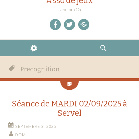
Asso de jeux
Lannion (22)
facebook
twitter
Discord
WIDGETS
RECHERCHE
Precognition
Séance de MARDI 02/09/2025 à
Servel
SEPTEMBRE 3, 2025
DOM