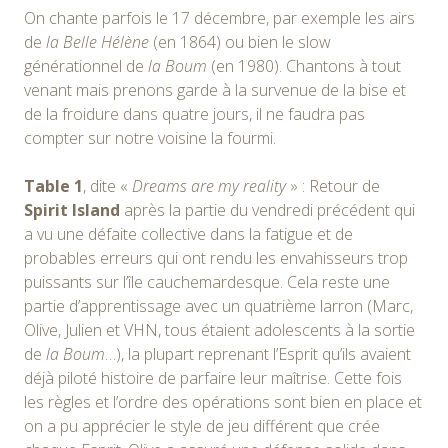
On chante parfois le 17 décembre, par exemple les airs
de
la Belle Hélène
(en 1864) ou bien le slow
générationnel de
la Boum
(en 1980). Chantons à tout
venant mais prenons garde à la survenue de la bise et
de la froidure dans quatre jours, il ne faudra pas
compter sur notre voisine la fourmi.
Table 1
, dite «
Dreams are my reality
» : Retour de
Spirit Island
après la partie du vendredi précédent qui
a vu une défaite collective dans la fatigue et de
probables erreurs qui ont rendu les envahisseurs trop
puissants sur l’île cauchemardesque. Cela reste une
partie d’apprentissage avec un quatrième larron (Marc,
Olive, Julien et VHN, tous étaient adolescents à la sortie
de
la Boum
…), la plupart reprenant l’Esprit qu’ils avaient
déjà piloté histoire de parfaire leur maîtrise. Cette fois
les règles et l’ordre des opérations sont bien en place et
on a pu apprécier le style de jeu différent que crée