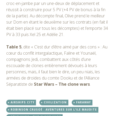
croc-en-jambe par un une-deux de déplacement et
réussit à construire pour 5 PV (+4 PV de bonus à la fin
de la partie). Au décompte final, Olive prend le meilleur
sur Dom en étant le deuxième sur les contrats (en fait il
était bien placé sur tous les décomptes) et l’emporte 34
PV à 33 puis Xel 25 et Adélie 21.
Table 5
, dite « C’est dur d’être aimé par des cons » : Au
cœur du conflit intergalactique, Faline et Younaël,
compagnons Jedi, combattent aux côtés d’une
escouade de clones entièrement dévoués à leurs
personnes, mais, il faut bien le dire, un peu niais, les
armées de droïdes du comte Dooku et de l’Alliance
Séparatiste de
Star Wars – The clone wars
.
AIRSHIPS CITY
CIVILIZATION
FARAWAY
ROBINSON CRUSOÉ : AVENTURES SUR L’ILE MAUDITE