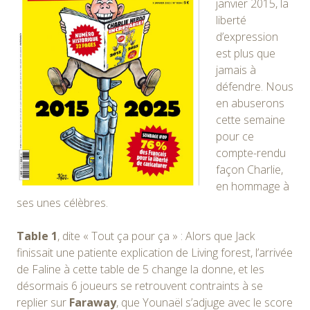
janvier 2015, la
liberté
d’expression
est plus que
jamais à
défendre. Nous
en abuserons
cette semaine
pour ce
compte-rendu
façon Charlie,
en hommage à
ses unes célèbres.
Table 1
, dite « Tout ça pour ça » : Alors que Jack
finissait une patiente explication de Living forest, l’arrivée
de Faline à cette table de 5 change la donne, et les
désormais 6 joueurs se retrouvent contraints à se
replier sur
Faraway
, que Younaël s’adjuge avec le score