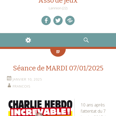
Asso de jeux
Lannion (22)
facebook
twitter
Discord
WIDGETS
RECHERCHE
Séance de MARDI 07/01/2025
JANVIER 10, 2025
FRANCOIS
10 ans après
l’attentat du 7