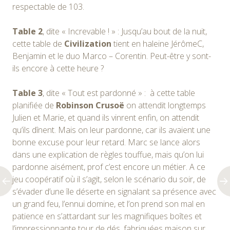
respectable de 103.
Table 2
, dite « Increvable ! » : Jusqu’au bout de la nuit,
cette table de
Civilization
tient en haleine JérômeC,
Benjamin et le duo Marco – Corentin. Peut-être y sont-
ils encore à cette heure ?
Table 3
, dite « Tout est pardonné » : à cette table
planifiée de
Robinson Crusoë
on attendit longtemps
Julien et Marie, et quand ils vinrent enfin, on attendit
qu’ils dînent. Mais on leur pardonne, car ils avaient une
bonne excuse pour leur retard. Marc se lance alors
dans une explication de règles touffue, mais qu’on lui
pardonne aisément, prof c’est encore un métier. A ce
jeu coopératif où il s’agit, selon le scénario du soir, de
s’évader d’une île déserte en signalant sa présence avec
un grand feu, l’ennui domine, et l’on prend son mal en
patience en s’attardant sur les magnifiques boîtes et
l’impressionnante tour de dés, fabriquées maison sur