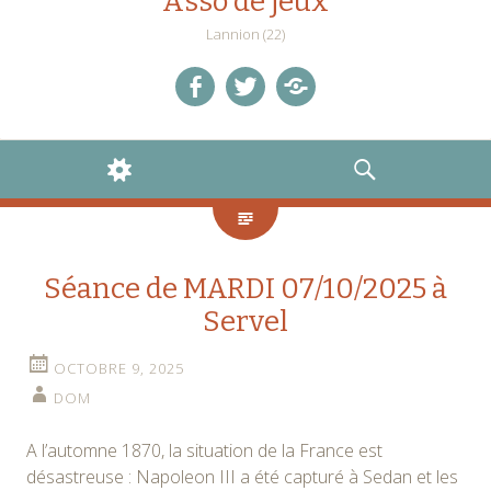
Asso de jeux
Lannion (22)
facebook
twitter
Discord
WIDGETS
RECHERCHE
Séance de MARDI 07/10/2025 à
Servel
OCTOBRE 9, 2025
DOM
A l’automne 1870, la situation de la France est
désastreuse : Napoleon III a été capturé à Sedan et les