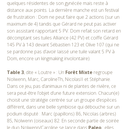
quelques résidentes de son gynécée mais reste à
distance aux points. La dernière manche est un festival
de frustration : Dom ne peut faire que 2 actions (sur un
maximum de 4) tandis que Gérard ne peut pas activer
son assistant rapportant 5 PV. Dom refait son retard en
décomptant ses tuiles Alliance (42 PV) et coiffe Gérard
145 PV à 143 devant Sébastien 123 et Olive 107 (qui ne
se pardonne pas d’avoir laissé une tuile valant 5 PV à
Dom, encore un kingmaking involontaire).
Table 3
, dite « Loutre » : Un
Forêt Mixte
regroupe
Nolwenn, Marc, CarolineTh, NicolasII et Stéphanie.
Dans ce jeu, pas d’animaux ni de plantes de rivière, ce
sera peut-être l’objet d’une future extension. Chacun(e)
choisit une stratégie centrée sur un groupe d’espèces
différent, dans une belle symbiose qui débouche sur un
podium disputé : Marc (papillons) 86, Nicolas (arbres)
85, Nolwenn (oiseaux) 82. En seconde partie de soirée
le duo Nolwenn/Caroline se lance dans
Paleo
: elles