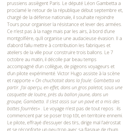
prussiens assiègent Paris. Le député Léon Gambetta a
proclamé le retour de la république début septembre et,
chargé de la défense nationale, il souhaite rejoindre
Tours pour organiser la résistance et lever des armées.
Ce n’est pas à la nage mais par les airs, à bord d’une
montgolfière, qu’il organise une audacieuse évasion. Il a
d’abord fallu mettre à contribution les fabriques et
ateliers de la ville pour construire trois ballons. Le 7
octobre au matin, il décolle par beau temps
accompagné d’un collègue, de pigeons voyageurs et
d’un pilote expérimenté. Victor Hugo assiste à la scène
et rapporte «
On chuchotait dans la foule: Gambetta va
partir. J’ai aperçu, en effet, dans un gros paletot, sous une
casquette de loutre, près du ballon jaune, dans un
groupe, Gambetta. Il s’est assis sur un pavé et a mis des
bottes fourrées
« . Le voyage n’est pas de tout repos : ils
commencent par se poser trop tôt, en territoire ennemi.
Le pilote, effrayé d’essuyer des tirs, dirige mal l’aérostat
et se réconforte un peu trop avec sa flasque de rhum.