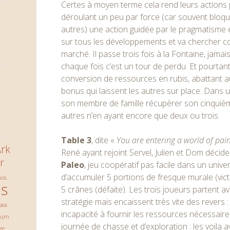
Certes à moyen terme cela rend leurs actions
déroulant un peu par force (car souvent bloq
autres) une action guidée par le pragmatisme et 
sur tous les développements et va chercher c
marché. Il passe trois fois à la Fontaine, jama
chaque fois c’est un tour de perdu. Et pourtant, 
conversion de ressources en rubis, abattant 
bonus qui laissent les autres sur place. Dans u
son membre de famille récupèrer son cinquième
autres n’en ayant encore que deux ou trois.
Table 3
, dite «
You are entering a world of pai
rk
René ayant rejoint Servel, Julien et Dom décide
r
Paleo
, jeu coopératif pas facile dans un univers
d’accumuler 5 portions de fresque murale (vict
aos
s
5 crânes (défaite). Les trois joueurs partent av
stratégie mais encaissent très vite des revers
sea
incapacité à fournir les ressources nécessaires
ium
journée de chasse et d’exploration : les voila a
ge