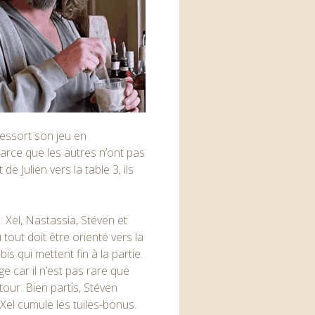
ressort son jeu en
 parce que les autres n’ont pas
e Julien vers la table 3, ils
: Xel, Nastassia, Stéven et
où tout doit être orienté vers la
ubis qui mettent fin à la partie.
e car il n’est pas rare que
tour. Bien partis, Stéven
Xel cumule les tuiles-bonus.