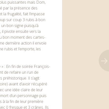
 plus puissantes mais Dom,
ué par la présence des
la frugalité, fait l’impasse
oup sur coup 3 rubis à bon
is un bon signe puisqu’à
il pivote ensuite vers la
au bon moment des cartes-
ne dernière action il envoie
 rubis et l’emporte, les
n
» : En fin de soirée François-
nt de refaire un run de
 préhistorique. Il s’agit
oire) avant d’avoir récupéré
ec une idée claire de leur
 : mort d’un personnage puis
 à la fin de leur première
vec 0 fresque et 3 crânes. Ils