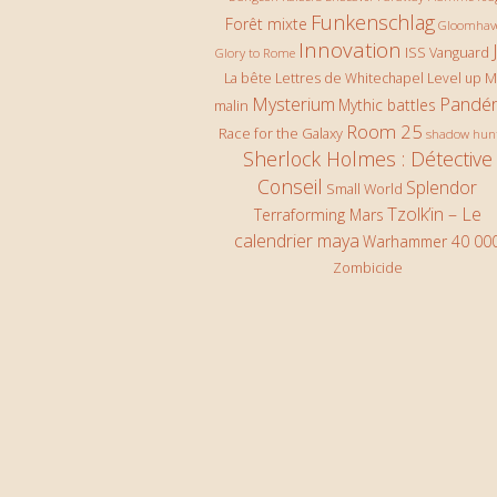
Funkenschlag
Forêt mixte
Gloomhav
Innovation
ISS Vanguard
Glory to Rome
La bête
Lettres de Whitechapel
Level up
M
Pandé
Mysterium
Mythic battles
malin
Room 25
Race for the Galaxy
shadow hun
Sherlock Holmes : Détective
Conseil
Splendor
Small World
Tzolk’in – Le
Terraforming Mars
calendrier maya
Warhammer 40 00
Zombicide