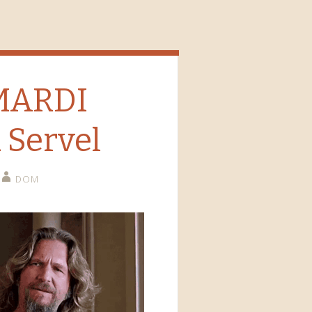
 MARDI
 Servel
DOM