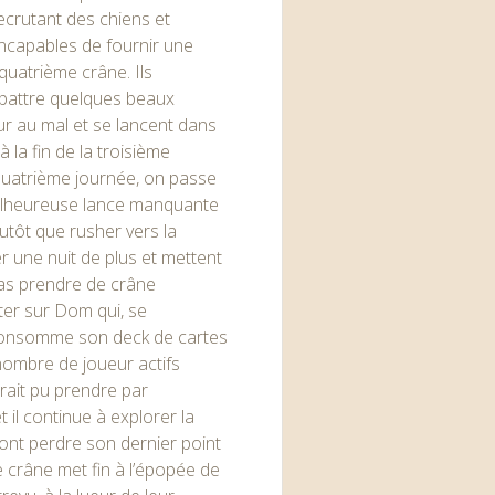
ecrutant des chiens et
 incapables de fournir une
 quatrième crâne. Ils
battre quelques beaux
ur au mal et se lancent dans
à la fin de la troisième
quatrième journée, on passe
 malheureuse lance manquante
tôt que rusher vers la
r une nuit de plus et mettent
as prendre de crâne
ter sur Dom qui, se
 consomme son deck de cartes
nombre de joueur actifs
rait pu prendre par
t il continue à explorer la
ont perdre son dernier point
 crâne met fin à l’épopée de