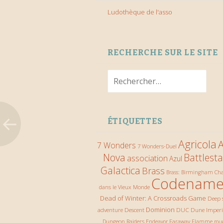
Ludothèque de l'asso
RECHERCHE SUR LE SITE
Rechercher :
ÉTIQUETTES
Agricola
A
7 Wonders
7 Wonders-Duel
Nova
Battlesta
association
Azul
Galactica
Brass
Ch
Brass: Birmingham
Codename
dans le Vieux Monde
Dead of Winter: A Crossroads Game
Deep 
Descent
Dominion
DUC
Dune Imper
adventure
Dungeon Raiders
Faraway
Endeavor
Flamme rou