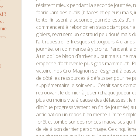
résistent mieux pendant la seconde journée, r
en
fabriquant des outils (bifaces et épieus) mais,
JdR
tente, finissent la seconde journée lestés d’un
ot
commencent à rebondir en s’associant pour a
mie
gibiers, recrutent un costaud peu doué mais d
ters
l’art rupestre : 3 fresques et toujours 4 crânes 
journée, on commence à y croire. Pendant la 
à un poil de bison d’arriver au but mais une
empêche d’achever le plus gros mammouth. Plu
0
victoire, nos Cro-Magnon se résignent à passe
de côté les ressources à défausser pour ne p
supplémentaire le soir venu. C’était sans comp
retrouvant le dernier à jouer (chaque joueur
plus ou moins vite à cause des défausses : le 
diminue progressivement en fin de journée) au
anticipation un repos bien mérité. Limite simple
forêt et tombe sur des ronces mauvaises qui f
de vie à son dernier personnage. Ce cinquième