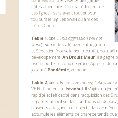
d’années sur une vedette des garde-
côtes américains. Pour la rédacteur de
ces lignes il sera avant tout et pour
toujours le Big Lebowski du film des
frères Coen.
Table 1
, dite «
This aggression will not
stand, man
» : Installé avec Faline, Julien
et Sébastien (nouvellement recruté), Younaël 
développement
An Drouiz Meur
. Il a gagné
osé lui porter le coup de grâce. Après le départ d
jouent à
Pandémie
, atchoum !
Table 2
, dite «
Vhere is ze money, Lebowski ?
» 
VHN disputent un
Istanbul
. Il s’agit d’un jeu 
rapidité et l’efficacité dans l’acquisition des 5 r
Et garder un oeil sur les conditions de départag
plusieurs atteignent cet objectif dans le même 
accumule les éléments de charette tandis que 